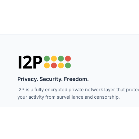
Privacy. Security. Freedom.
I2P is a fully encrypted private network layer that prote
your activity from surveillance and censorship.
Cập nhật tin tức I2P:
Đăng ký