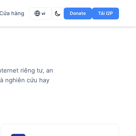
Cửa hàng
Donate
Tải I2P
vi
ernet riêng tư, an
hà nghiên cứu hay