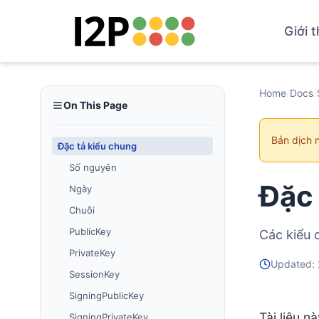
Giới t
Home
/
Docs
/
On This Page
Bản dịch 
Đặc tả kiểu chung
Số nguyên
Đặc 
Ngày
Chuỗi
PublicKey
Các kiểu 
PrivateKey
Updated:
SessionKey
SigningPublicKey
Tài liệu n
SigningPrivateKey