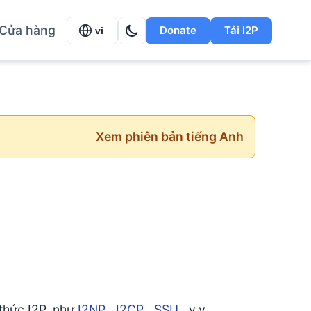
Cửa hàng
Donate
Tải I2P
vi
Xem phiên bản tiếng Anh
 thức I2P, như
I2NP
,
I2CP
,
SSU
, v.v.