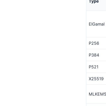
Type
ElGamal
P256
P384
P521
X25519
MLKEM5