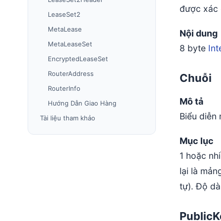
được xác 
LeaseSet2
MetaLease
Nội dung
MetaLeaseSet
8 byte
Int
EncryptedLeaseSet
RouterAddress
Chuỗi
RouterInfo
Mô tả
Hướng Dẫn Giao Hàng
Biểu diễn
Tài liệu tham khảo
Mục lục
1 hoặc nhi
lại là mả
tự). Độ dà
PublicK