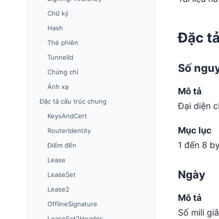
Chữ ký
Hash
Đặc t
Thẻ phiên
TunnelId
Số ngu
Chứng chỉ
Ánh xạ
Mô tả
Đặc tả cấu trúc chung
Đại diện 
KeysAndCert
Mục lục
RouterIdentity
1 đến 8 b
Điểm đến
Lease
Ngày
LeaseSet
Lease2
Mô tả
OfflineSignature
Số mili g
LeaseSet2Header