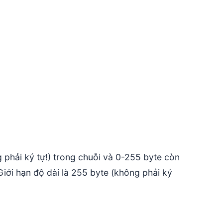
g phải ký tự!) trong chuỗi và 0-255 byte còn
iới hạn độ dài là 255 byte (không phải ký