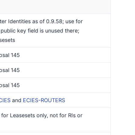
r Identities as of 0.9.58; use for
 public key field is unused there;
sesets
osal 145
osal 145
osal 145
CIES
and
ECIES-ROUTERS
, for Leasesets only, not for RIs or