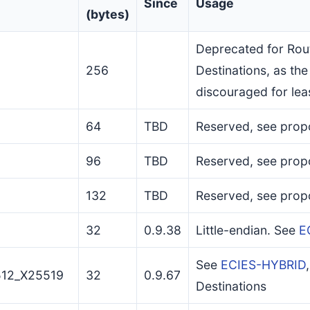
Since
Usage
(bytes)
Deprecated for Route
256
Destinations, as the
discouraged for lea
64
TBD
Reserved, see prop
96
TBD
Reserved, see prop
132
TBD
Reserved, see prop
32
0.9.38
Little-endian. See
E
See
ECIES-HYBRID
12_X25519
32
0.9.67
Destinations