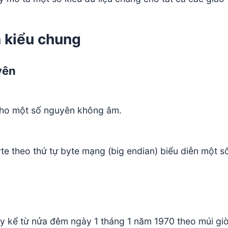
ả kiểu chung
yên
cho một số nguyên không âm.
yte theo thứ tự byte mạng (big endian) biểu diễn một 
iây kể từ nửa đêm ngày 1 tháng 1 năm 1970 theo múi g