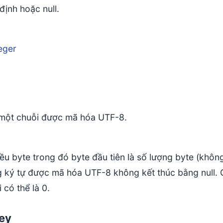
định hoặc null.
eger
 một chuỗi được mã hóa UTF-8.
ều byte trong đó byte đầu tiên là số lượng byte (khôn
ng ký tự được mã hóa UTF-8 không kết thúc bằng null. G
i có thể là 0.
ey