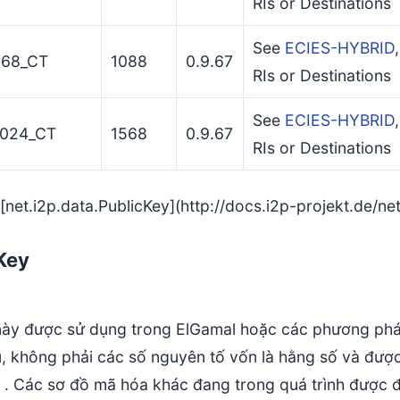
RIs or Destinations
See
ECIES-HYBRID
68_CT
1088
0.9.67
RIs or Destinations
See
ECIES-HYBRID
024_CT
1568
0.9.67
RIs or Destinations
net.i2p.data.PublicKey](http://docs.i2p-projekt.de/net
Key
này được sử dụng trong ElGamal hoặc các phương pháp 
, không phải các số nguyên tố vốn là hằng số và được
. Các sơ đồ mã hóa khác đang trong quá trình được đ