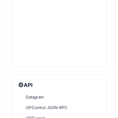
⚙️
API
Datagram
I2PControl JSON-RPC