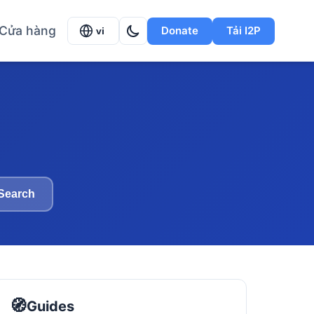
Cửa hàng
Donate
Tải I2P
vi
Search
🧭
Guides