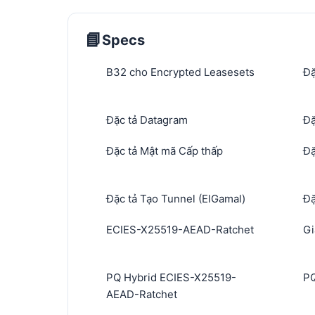
📘
Specs
B32 cho Encrypted Leasesets
Đặ
Đặc tả Datagram
Đặ
Đặc tả Mật mã Cấp thấp
Đặ
Đặc tả Tạo Tunnel (ElGamal)
Đặ
ECIES-X25519-AEAD-Ratchet
Gi
PQ Hybrid ECIES-X25519-
PQ
AEAD-Ratchet