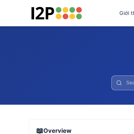
Giới t
📖
Overview