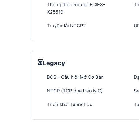
Thông điệp Router ECIES-
Tổ
X25519
Truyền tải NTCP2
UD
⏳
Legacy
BOB - Cầu Nối Mở Cơ Bản
Đặ
NTCP (TCP dựa trên NIO)
Se
Triển khai Tunnel Cũ
Tu