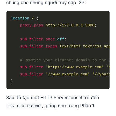
chúng cho những người truy cập I2P:
location
/
proxy_pass
http://127.0.0.1:3000
sub_filter_once
off
sub_filter_types
text/html
text/css
appli
sub_filter
'https://www.example.com'
'htt
sub_filter
'//www.example.com'
'//yoursit
Sau đó tạo một HTTP Server tunnel trỏ đến
, giống như trong Phần 1.
127.0.0.1:8080