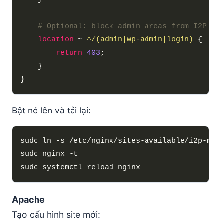
location
 ~ 
^/(admin|wp-admin|login)
return
403
Bật nó lên và tải lại:
Apache
Tạo cấu hình site mới: