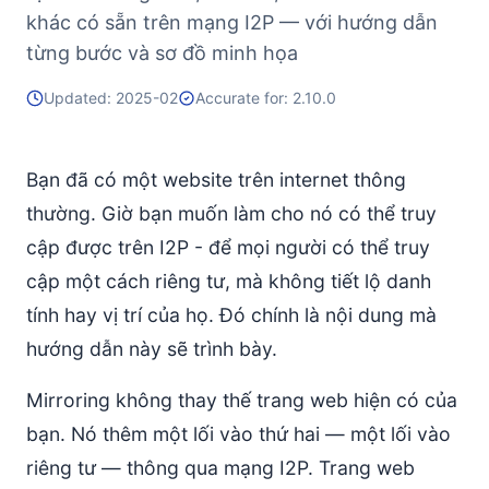
Hỗ trợ WebSocket
khác có sẵn trên mạng I2P — với hướng dẫn
từng bước và sơ đồ minh họa
Các Thực Hành Bảo Mật Tốt Nhất
Các Quy Tắc Lớn
Updated: 2025-02
Accurate for: 2.10.0
Điều chỉnh Hiệu suất
Cache Tích Cực
Bạn đã có một website trên internet thông
Bật nén dữ liệu
thường. Giờ bạn muốn làm cho nó có thể truy
Điều chỉnh Số lượng Tunnel cho Lưu lượng
cập được trên I2P - để mọi người có thể truy
Độ dài Tunnel (Hops)
cập một cách riêng tư, mà không tiết lộ danh
Các Mẹo Router Chung
tính hay vị trí của họ. Đó chính là nội dung mà
Nâng cao: Cấu hình Tunnel Thủ công
hướng dẫn này sẽ trình bày.
Khắc phục sự cố
“Tôi không thể truy cập trang web của mình”
Mirroring không thay thế trang web hiện có của
Hiệu suất chậm sau khi khởi động lại
bạn. Nó thêm một lối vào thứ hai — một lối vào
Lỗi “Address not found” khi người khác truy cập
riêng tư — thông qua mạng I2P. Trang web
Hết thời gian chờ khi kiểm tra