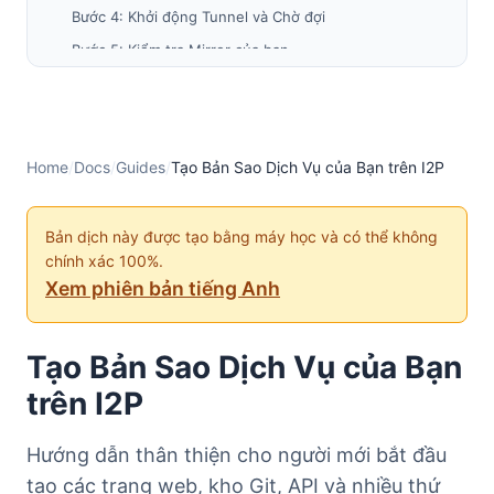
Bước 4: Khởi động Tunnel và Chờ đợi
Bước 5: Kiểm tra Mirror của bạn
Bước 6: Đăng ký Địa chỉ .i2p Dễ đọc (Tùy chọn)
Phần 2: Tạo Mirror cho Ứng dụng Động
Cấu hình Reverse Proxy (Nginx)
Home
/
Docs
/
Guides
/
Tạo Bản Sao Dịch Vụ của Bạn trên I2P
Viết Lại URL cho Clearnet Mirrors
Phần 3: Tạo Mirror cho Git Repository
Bản dịch này được tạo bằng máy học và có thể không
Gitea (Đầy đủ tính năng)
chính xác 100%.
cgit (Lựa chọn thay thế nhẹ)
Xem phiên bản tiếng Anh
Thiết lập phía Client cho Git qua I2P
Phần 4: Nhân Bản Dịch Vụ Lưu Trữ Tệp
Tạo Bản Sao Dịch Vụ của Bạn
Nextcloud
trên I2P
Máy chủ tệp đơn giản
Phần 5: API Nhân Bản
Hướng dẫn thân thiện cho người mới bắt đầu
Proxy API Cơ bản
tạo các trang web, kho Git, API và nhiều thứ