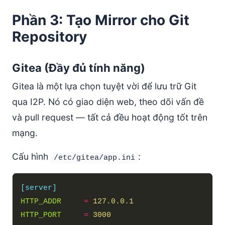
Phần 3: Tạo Mirror cho Git
Repository
Gitea (Đầy đủ tính năng)
Gitea là một lựa chọn tuyệt vời để lưu trữ Git
qua I2P. Nó có giao diện web, theo dõi vấn đề
và pull request — tất cả đều hoạt động tốt trên
mạng.
Cấu hình
:
/etc/gitea/app.ini
[server]
HTTP_ADDR
=
127.0.0.1
HTTP_PORT
=
3000