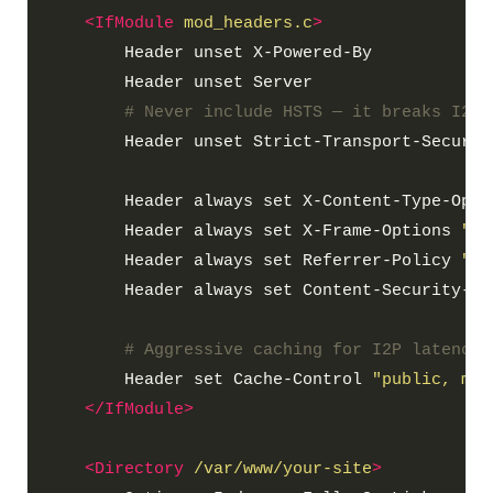
<IfModule
mod_headers.c
>
# Never include HSTS — it breaks I2P
        Header always set X-Content-Type-Opti
        Header always set X-Frame-Options 
"SA
        Header always set Referrer-Policy 
"sa
        Header always set Content-Security-Po
# Aggressive caching for I2P latency
        Header set Cache-Control 
"public, max
</IfModule>
<Directory
/var/www/your-site
>