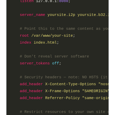
listen
 127.0.0.1:
8080
server_name
yoursite.i2p
yoursite.b32.i2p
root
/var/www/your-site
index
index.html
server_tokens
off
add_header
X-Content-Type-Options
"nosnif
add_header
X-Frame-Options
"SAMEORIGIN"
a
add_header
Referrer-Policy
"same-origin"