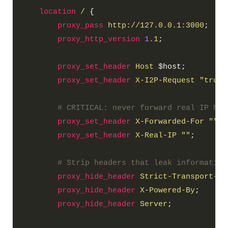
location
/
proxy_pass
http://127.0.0.1:3000
proxy_http_version
1
.1
proxy_set_header
Host
proxy_set_header
X-I2P-Request
"true"
proxy_set_header
X-Forwarded-For
""
proxy_set_header
X-Real-IP
""
proxy_hide_header
Strict-Transport-Se
proxy_hide_header
X-Powered-By
proxy_hide_header
Server