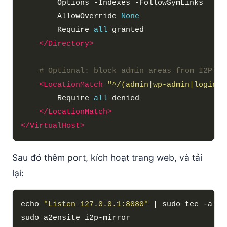
        AllowOverride 
None
        Require 
all
</Directory>
# Optional: block admin areas from I2P vi
<LocationMatch
"^/(admin|wp-admin|login)"
        Require 
all
</LocationMatch>
</VirtualHost>
Sau đó thêm port, kích hoạt trang web, và tải
lại:
echo 
"Listen 127.0.0.1:8080"