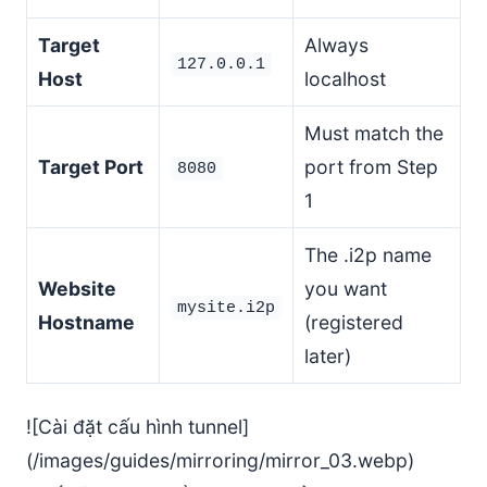
Target
Always
127.0.0.1
Host
localhost
Must match the
Target Port
port from Step
8080
1
The .i2p name
Website
you want
mysite.i2p
Hostname
(registered
later)
![Cài đặt cấu hình tunnel]
(/images/guides/mirroring/mirror_03.webp)