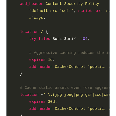
add_header
Content-Security-Policy
"default-src
'self'
; 
script-src
'self
always
location
/
try_files
 $uri $uri/ =
404
expires
1d
add_header
Cache-Control
"public,
imm
location
 ~
*
\.(jpg|jpeg|png|gif|ico|css|j
expires
30d
add_header
Cache-Control
"public,
imm