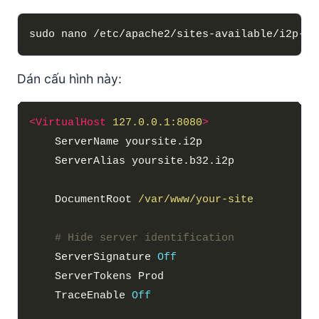
Dán cấu hình này:
<VirtualHost
127.0.0.1:8080
>
    DocumentRoot 
/var/www/your-site
# Hide server identification
    ServerSignature 
Off
    TraceEnable 
Off