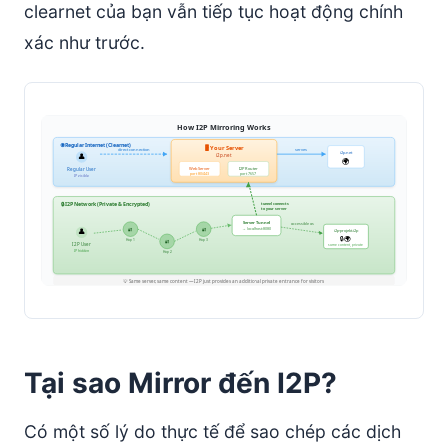
clearnet của bạn vẫn tiếp tục hoạt động chính
Đọc các log
xác như trước.
Sao Lưu Khóa Của Bạn
Bạn Đã Hoàn Thành
Tại sao Mirror đến I2P?
Có một số lý do thực tế để sao chép các dịch