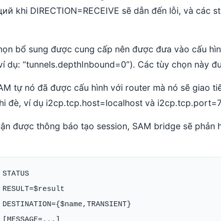
й khi DIRECTION=RECEIVE sẽ dẫn đến lỗi, và các s
họn bổ sung được cung cấp nên được đưa vào cấu hì
(ví dụ: “tunnels.depthInbound=0”). Các tùy chọn này đư
AM tự nó đã được cấu hình với router mà nó sẽ giao ti
i đè, ví dụ i2cp.tcp.host=localhost và i2cp.tcp.port=
hận được thông báo tạo session, SAM bridge sẽ phản h
 STATUS

 RESULT=$result

 DESTINATION={$name,TRANSIENT}
