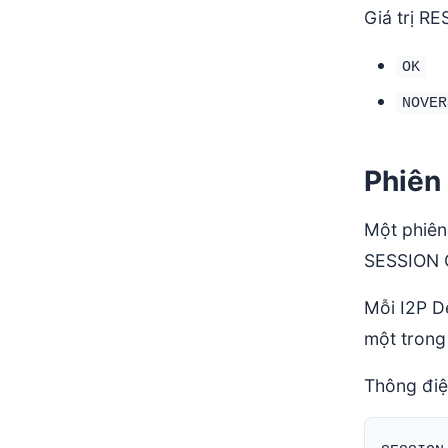
Giá trị RE
OK
NOVER
Phiên
Một phiên
SESSION C
Mỗi I2P D
một trong
Thông điệ