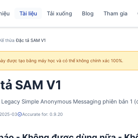
hiệu
Tài liệu
Tải xuống
Blog
Tham gia
Kế thừa
/
Đặc tả SAM V1
này được tạo bằng máy học và có thể không chính xác 100%.
 tả SAM V1
 Legacy Simple Anonymous Messaging phiên bản 1 (đã
 2025-03
Accurate for: 0.9.20
báo - Không được dùng nữa - Khô