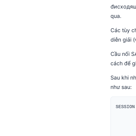
đисходящи
qua.
Các tùy c
diễn giải 
Cầu nối S
cách để gh
Sau khi n
như sau:
SESSION
       
       