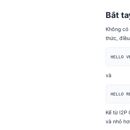
Bắt t
Không có 
thức, điề
và
Kể từ I2P
và nhỏ hơ