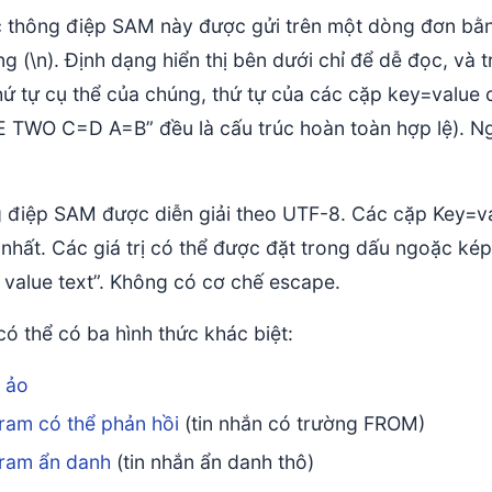
c thông điệp SAM này được gửi trên một dòng đơn bằng
 (\n). Định dạng hiển thị bên dưới chỉ để dễ đọc, và t
thứ tự cụ thể của chúng, thứ tự của các cặp key=valu
 TWO C=D A=B” đều là cấu trúc hoàn toàn hợp lệ). Ngo
 điệp SAM được diễn giải theo UTF-8. Các cặp Key=v
 nhất. Các giá trị có thể được đặt trong dấu ngoặc ké
 value text”. Không có cơ chế escape.
có thể có ba hình thức khác biệt:
 ảo
ram có thể phản hồi
(tin nhắn có trường FROM)
ram ẩn danh
(tin nhắn ẩn danh thô)