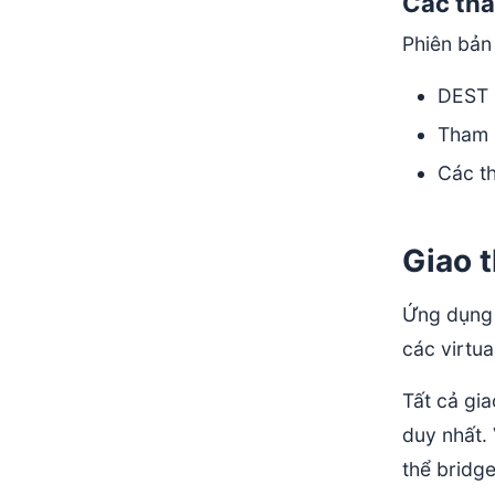
Các tha
Phiên bản 
DEST 
Tham 
Các t
Giao 
Ứng dụng 
các virtu
Tất cả gi
duy nhất.
thể bridg