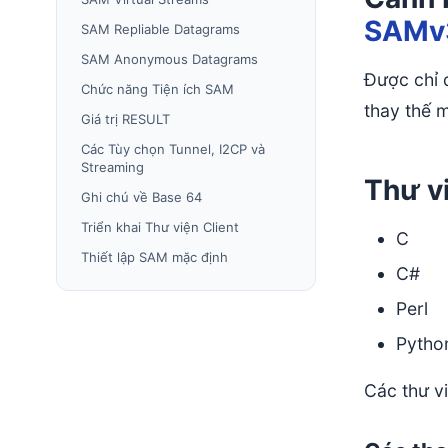
SAMv
SAM Repliable Datagrams
SAM Anonymous Datagrams
Được chỉ đ
Chức năng Tiện ích SAM
thay thế 
Giá trị RESULT
Các Tùy chọn Tunnel, I2CP và
Streaming
Thư v
Ghi chú về Base 64
Triển khai Thư viện Client
C
Thiết lập SAM mặc định
C#
Perl
Pytho
Các thư v