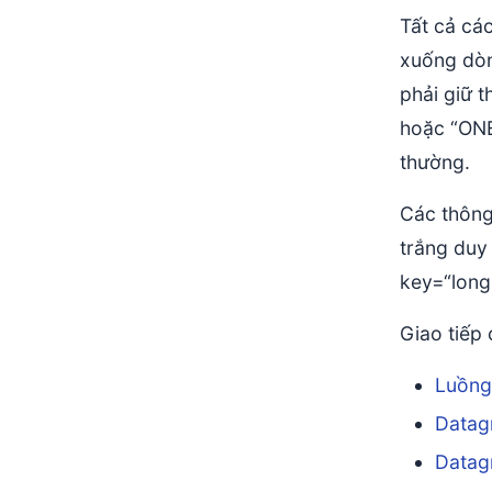
Tất cả cá
xuống dòng
phải giữ 
hoặc “ONE
thường.
Các thông
trắng duy
key=“long
Giao tiếp 
Luồng
Datag
Datag