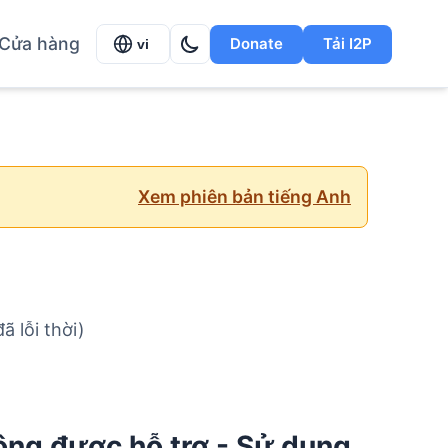
Cửa hàng
Donate
Tải I2P
vi
Xem phiên bản tiếng Anh
 lỗi thời)
ng được hỗ trợ - Sử dụng