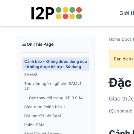
Giới t
Home
/
Docs
/
On This Page
Bản dịch 
Cảnh báo - Không được dùng nữa
- Không được hỗ trợ - Sử dụng
SAMv3
Đặc
Thư viện ngôn ngữ cho SAMv1
API
Các thay đổi trong I2P 0.9.14
Giao thức
Giao thức Phiên bản 1
Updated:
Bắt tay Kết nối SAM
Phiên SAM
Cảnh 
SAM Virtual Streams