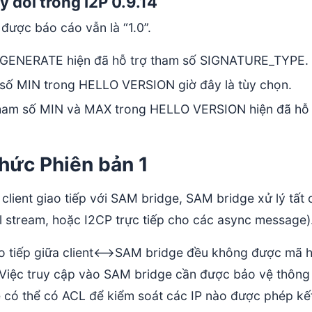
y đổi trong I2P 0.9.14
được báo cáo vẫn là “1.0”.
GENERATE hiện đã hỗ trợ tham số SIGNATURE_TYPE.
số MIN trong HELLO VERSION giờ đây là tùy chọn.
ham số MIN và MAX trong HELLO VERSION hiện đã hỗ t
thức Phiên bản 1
client giao tiếp với SAM bridge, SAM bridge xử lý tất 
al stream, hoặc I2CP trực tiếp cho các async message)
ao tiếp giữa client<–>SAM bridge đều không được mã 
 Việc truy cập vào SAM bridge cần được bảo vệ thông
e có thể có ACL để kiểm soát các IP nào được phép kết