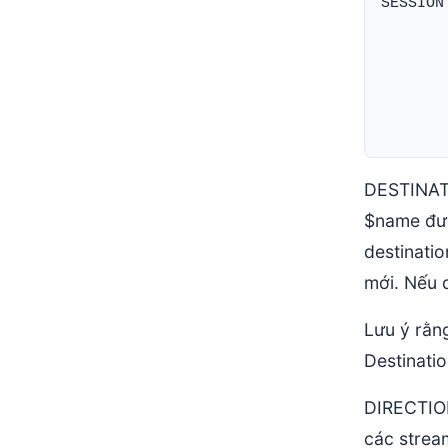
SESSION
       
       
       
DESTINATI
$name đượ
destinatio
mới. Nếu 
Lưu ý rằn
Destinati
DIRECTION
các strea