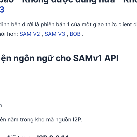
3
ịnh bên dưới là phiên bản 1 của một giao thức client 
mới hơn:
SAM V2
,
SAM V3
,
BOB
.
iện ngôn ngữ cho SAMv1 API
n
iện nằm trong kho mã nguồn I2P.