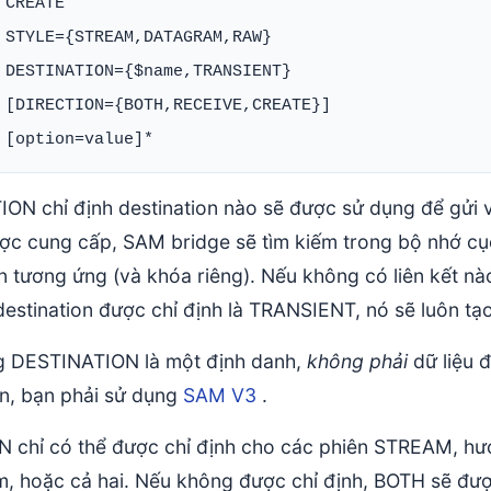
 CREATE

 STYLE={STREAM,DATAGRAM,RAW}

 DESTINATION={$name,TRANSIENT}

 [DIRECTION={BOTH,RECEIVE,CREATE}]

ON chỉ định destination nào sẽ được sử dụng để gửi v
c cung cấp, SAM bridge sẽ tìm kiếm trong bộ nhớ cục
n tương ứng (và khóa riêng). Nếu không có liên kết nào
destination được chỉ định là TRANSIENT, nó sẽ luôn tạo
g DESTINATION là một định danh,
không phải
dữ liệu 
on, bạn phải sử dụng
SAM V3
.
 chỉ có thể được chỉ định cho các phiên STREAM, hướ
m, hoặc cả hai. Nếu không được chỉ định, BOTH sẽ đượ