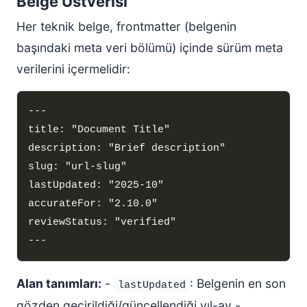
Belge Üstverisi
Her teknik belge, frontmatter (belgenin
başındaki meta veri bölümü) içinde sürüm meta
verilerini içermelidir:
Alan tanımları:
-
: Belgenin en son
lastUpdated
gözden geçirildiği/güncellendiği yıl-ay -