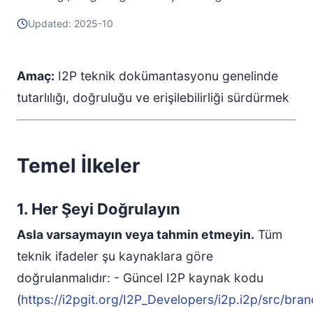
Satır içi kod
Updated: 2025-10
Ton ve Üslup
Profesyonel ama erişilebilir
Amaç:
I2P teknik dokümantasyonu genelinde
Etken Çatı
tutarlılığı, doğruluğu ve erişilebilirliği sürdürmek
Yönergelerde emir kipi
Gereksiz jargondan kaçının
Noktalama Yönergeleri
Temel İlkeler
Belge Yapısı
Standart Bölüm Sırası
1. Her Şeyi Doğrulayın
Başlık Hiyerarşisi
Bilgi Kutuları
Asla varsaymayın veya tahmin etmeyin.
Tüm
Listeler ve Düzen
teknik ifadeler şu kaynaklara göre
Kaçınılması Gereken Yaygın Hatalar
doğrulanmalıdır: - Güncel I2P kaynak kodu
1. Benzer Sistemleri Karıştırma
(
https://i2pgit.org/I2P_Developers/i2p.i2p/src/bra