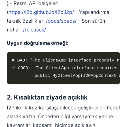
2. Güncel Olmayan Sürüm Referansları
) - Resmi API belgeleri
3. Erişilemeyen URL’ler
(
https://i2p.github.io/i2p.i2p/
- Yapılandırma
4. Eksik Kod Örnekleri
teknik özellikleri
/docs/specs/
- Son sürüm
5. Muğlak İfadeler
notları
/releases/
Markdown Kuralları
Uygun doğrulama örneği:
Dosya Adlandırma
Ön Bilgi Biçimi
Bağlantı Biçimlendirme
Tablo Biçimlendirme
Kod Bloğu Dil Etiketleri
İnceleme Kontrol Listesi
2. Kısalıktan ziyade açıklık
I2P ile ilk kez karşılaşabilecek geliştiricileri hedef
alarak yazın. Önceden bilgi varsaymak yerine
kavramları kapsamlı biçimde açıklayın.