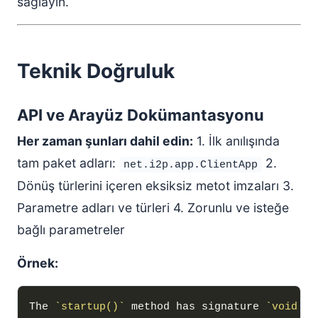
sağlayın.
Teknik Doğruluk
API ve Arayüz Dokümantasyonu
Her zaman şunları dahil edin:
1. İlk anılışında
tam paket adları:
2.
net.i2p.app.ClientApp
Dönüş türlerini içeren eksiksiz metot imzaları 3.
Parametre adları ve türleri 4. Zorunlu ve isteğe
bağlı parametreler
Örnek:
The 
`startup()`
 method has signature 
`void st