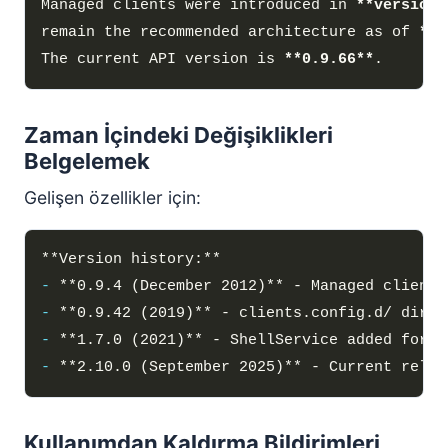
Managed clients were introduced in 
**version 
remain the recommended architecture as of 
**v
The current API version is 
**0.9.66**
Zaman İçindeki Değişiklikleri
Belgelemek
Gelişen özellikler için:
-
-
-
-
Kullanımdan Kaldırma Bildirimleri