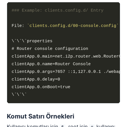
File: 
`clients.config.d/00-console.config`
Komut Satırı Örnekleri
Kullanıcı komutları için
, root için
kullanın: