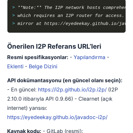
> 
> 
> 
Önerilen I2P Referans URL’leri
Resmi spesifikasyonlar:
-
Yapılandırma
-
Eklenti
-
Belge Dizini
API dokümantasyonu (en güncel olanı seçin):
- En güncel:
https://i2p.github.io/i2p.i2p/
(I2P
2.10.0 itibarıyla API 0.9.66) - Clearnet (açık
internet) yansısı:
https://eyedeekay.github.io/javadoc-i2p/
Kaynak kodu:
- GitLab (resmi):