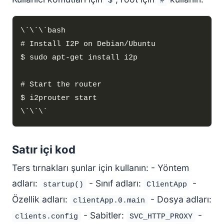
$
#
Satır içi kod
Ters tırnakları şunlar için kullanın: - Yöntem
adları:
- Sınıf adları:
-
startup()
ClientApp
Özellik adları:
- Dosya adları:
clientApp.0.main
- Sabitler:
-
clients.config
SVC_HTTP_PROXY