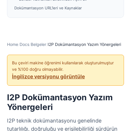
Dokümantasyon URL’leri ve Kaynaklar
URL Erişilebilirlik Kuralları
Önerilen I2P Referans URL’leri
Bağlantı Biçimi Standartları
Sürüm Takibi
Home
/
Docs
/
Belgeler
/
I2P Dokümantasyon Yazım Yönergeleri
Belge Üstverisi
İçerikte Sürüm Referansları
Bu çeviri makine öğrenimi kullanılarak oluşturulmuştur
ve %100 doğru olmayabilir.
Zaman İçindeki Değişiklikleri Belgelemek
İngilizce versiyonu görüntüle
Kullanımdan Kaldırma Bildirimleri
Terminoloji Standartları
I2P Dokümantasyon Yazım
Resmi I2P Terimleri
Yönergeleri
Kod Örnekleri ve Biçimlendirme
Java Kod Örnekleri
I2P teknik dokümantasyonu genelinde
Yapılandırma Örnekleri
tutarlılığı, doğruluğu ve erişilebilirliği sürdürün
Komut Satırı Örnekleri