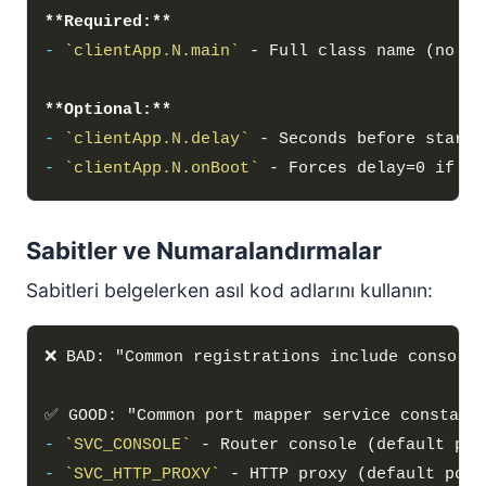
**Required:**
-
`clientApp.N.main`
**Optional:**
-
`clientApp.N.delay`
-
`clientApp.N.onBoot`
Sabitler ve Numaralandırmalar
Sabitleri belgelerken asıl kod adlarını kullanın:
✅ GOOD: "Common port mapper service constant
-
`SVC_CONSOLE`
-
`SVC_HTTP_PROXY`