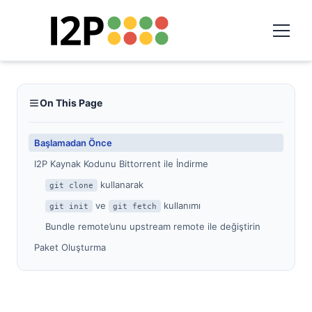
On This Page
Başlamadan Önce
I2P Kaynak Kodunu Bittorrent ile İndirme
kullanarak
git clone
ve
kullanımı
git init
git fetch
Bundle remote’unu upstream remote ile değiştirin
Paket Oluşturma