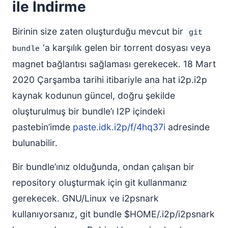
ile İndirme
Birinin size zaten oluşturduğu mevcut bir
git
‘a karşılık gelen bir torrent dosyası veya
bundle
magnet bağlantısı sağlaması gerekecek. 18 Mart
2020 Çarşamba tarihi itibariyle ana hat i2p.i2p
kaynak kodunun güncel, doğru şekilde
oluşturulmuş bir bundle’ı I2P içindeki
pastebin’imde
paste.idk.i2p/f/4hq37i
adresinde
bulunabilir.
Bir bundle’ınız olduğunda, ondan çalışan bir
repository oluşturmak için git kullanmanız
gerekecek. GNU/Linux ve i2psnark
kullanıyorsanız, git bundle $HOME/.i2p/i2psnark