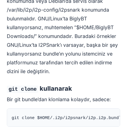
konumunda veya Debian’da servis olarak
/var/lib/i2p/i2p-config/i2psnark konumunda
bulunmalıdır. GNU/Linux’ta BiglyBT
kullanıyorsanız, muhtemelen “$HOME/BiglyBT
Downloads/” konumundadır. Buradaki örnekler
GNU/Linux’ta I2PSnark’ı varsayar, başka bir şey
kullanıyorsanız bundle’ın yolunu istemciniz ve
platformunuz tarafından tercih edilen indirme
dizini ile değiştirin.
kullanarak
git clone
Bir git bundle’dan klonlama kolaydır, sadece: