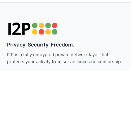
Privacy. Security. Freedom.
I2P is a fully encrypted private network layer that
protects your activity from surveillance and censorship.
I2P haberleriyle güncel kalın:
Abone Ol
Hızlı Bağlantılar
Bağış Yap
I2P Tanıtımı