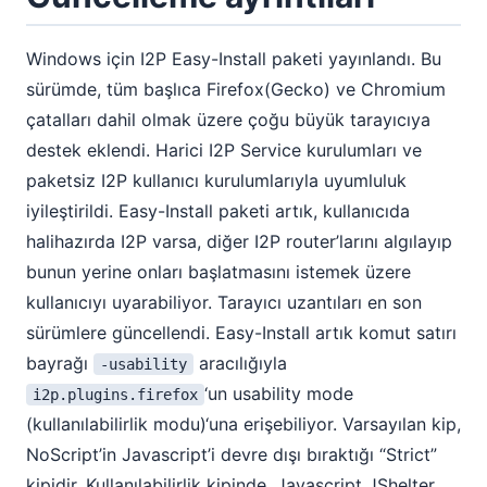
Windows için I2P Easy-Install paketi yayınlandı. Bu
sürümde, tüm başlıca Firefox(Gecko) ve Chromium
çatalları dahil olmak üzere çoğu büyük tarayıcıya
destek eklendi. Harici I2P Service kurulumları ve
paketsiz I2P kullanıcı kurulumlarıyla uyumluluk
iyileştirildi. Easy-Install paketi artık, kullanıcıda
halihazırda I2P varsa, diğer I2P router’larını algılayıp
bunun yerine onları başlatmasını istemek üzere
kullanıcıyı uyarabiliyor. Tarayıcı uzantıları en son
sürümlere güncellendi. Easy-Install artık komut satırı
bayrağı
aracılığıyla
-usability
‘un usability mode
i2p.plugins.firefox
(kullanılabilirlik modu)‘una erişebiliyor. Varsayılan kip,
NoScript’in Javascript’i devre dışı bıraktığı “Strict”
kipidir. Kullanılabilirlik kipinde, Javascript JShelter