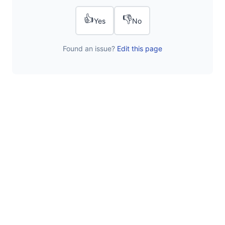
👍
👎
Yes
No
Found an issue?
Edit this page