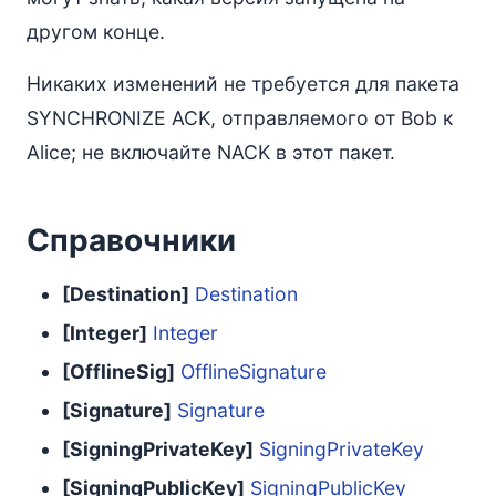
другом конце.
Никаких изменений не требуется для пакета
SYNCHRONIZE ACK, отправляемого от Bob к
Alice; не включайте NACK в этот пакет.
Справочники
[Destination]
Destination
[Integer]
Integer
[OfflineSig]
OfflineSignature
[Signature]
Signature
[SigningPrivateKey]
SigningPrivateKey
[SigningPublicKey]
SigningPublicKey