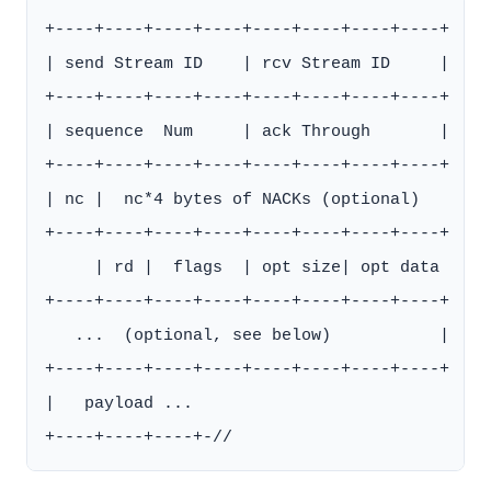
+----+----+----+----+----+----+----+----+

| send Stream ID    | rcv Stream ID     |

+----+----+----+----+----+----+----+----+

| sequence  Num     | ack Through       |

+----+----+----+----+----+----+----+----+

| nc |  nc*4 bytes of NACKs (optional)

+----+----+----+----+----+----+----+----+

     | rd |  flags  | opt size| opt data

+----+----+----+----+----+----+----+----+

   ...  (optional, see below)           |

+----+----+----+----+----+----+----+----+

|   payload ...
