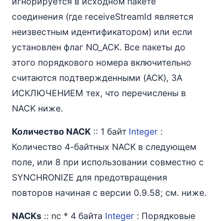
игнорируется в исходном пакете
соединения (где receiveStreamId является
неизвестным идентификатором) или если
установлен флаг NO_ACK. Все пакеты до
этого порядкового номера включительно
считаются подтвержденными (ACK), ЗА
ИСКЛЮЧЕНИЕМ тех, что перечислены в
NACK ниже.
Количество NACK
:: 1 байт
Integer
:
Количество 4-байтных NACK в следующем
поле, или 8 при использовании совместно с
SYNCHRONIZE для предотвращения
повторов начиная с версии 0.9.58; см. ниже.
NACKs
:: nc * 4 байта
Integer
: Порядковые