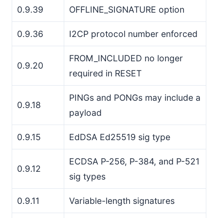
0.9.39
OFFLINE_SIGNATURE option
0.9.36
I2CP protocol number enforced
FROM_INCLUDED no longer
0.9.20
required in RESET
PINGs and PONGs may include a
0.9.18
payload
0.9.15
EdDSA Ed25519 sig type
ECDSA P-256, P-384, and P-521
0.9.12
sig types
0.9.11
Variable-length signatures