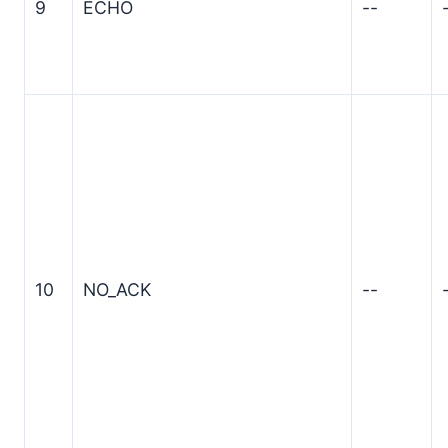
9
ECHO
--
10
NO_ACK
--