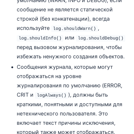
умолчанию (WARN, INFO и DEBUG), если
сообщение не является статической
строкой (без конкатенации), всегда
используйте
,
log.shouldWarn()
или
log.shouldInfo()
log.shouldDebug()
перед вызовом журналирования, чтобы
избежать ненужного создания объектов.
Сообщения журнала, которые могут
отображаться на уровне
журналирования по умолчанию (ERROR,
CRIT и
), должны быть
logAlways()
краткими, понятными и доступными для
нетехнического пользователя. Это
включает текст причины исключения,
который также может отображаться.