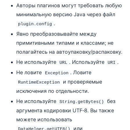
Авторы плагинов могут требовать любую
минимальную версию Java через файл
.
plugin.config
Явно преобразовывайте между
примитивными типами и классами; не
полагайтесь на автоупаковку/распаковку.
Не используйте
. Используйте
.
URL
URI
Не ловите
. Ловите
Exception
и проверяемые
RuntimeException
исключения по отдельности.
Не используйте
без
String.getBytes()
аргумента кодировки UTF‑8. Вы также
можете использовать
или
DataHelper.getUTF8()