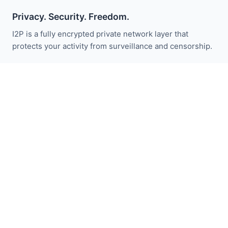
Privacy. Security. Freedom.
I2P is a fully encrypted private network layer that
protects your activity from surveillance and censorship.
Следите за новостями I2P:
Подписаться
Быстрые ссылки
Пожертвовать
Введение в I2P
Сообщество
Присоединяйтесь