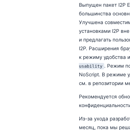
Выпущен пакет I2P E
большинства основны
Улучшена совместим
установками I2P вне 
и предлагать пользо
I2P. Расширения бра
к режиму удобства 
. Режим п
usability
NoScript. В режиме 
см. в репозитории м
Рекомендуется обно
конфиденциальности
Из-за ухода разрабо
месяц, пока мы реш