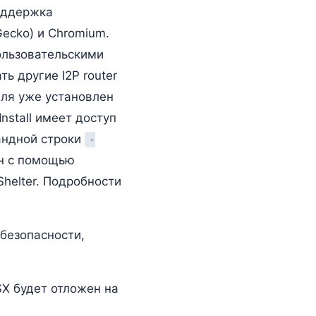
поддержка
ecko) и Chromium.
ользовательскими
ь другие I2P router
еля уже установлен
nstall имеет доступ
андной строки
-
ён с помощью
Shelter. Подробности
безопасности,
SX будет отложен на