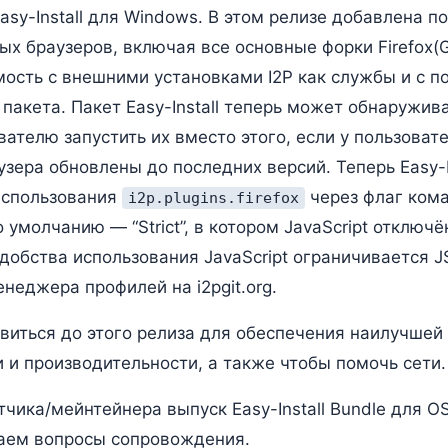
asy-Install для Windows. В этом релизе добавлена 
х браузеров, включая все основные форки Firefox(G
ость с внешними установками I2P как службы и с п
пакета. Пакет Easy-Install теперь может обнаруживат
вателю запустить их вместо этого, если у пользоват
узера обновлены до последних версий. Теперь Easy-I
использования
через флаг ком
i2p.plugins.firefox
о умолчанию — “Strict”, в котором JavaScript отключ
удобства использования JavaScript ограничивается J
енеджера профилей на i2pgit.org.
виться до этого релиза для обеспечения наилучшей 
 и производительности, а также чтобы помочь сети.
тчика/мейнтейнера выпуск Easy-Install Bundle для O
аем вопросы сопровождения.