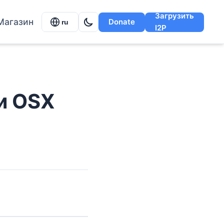
Загрузить
Магазин
Donate
ru
I2P
 и OSX