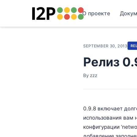
О проекте
Докум
SEPTEMBER 30, 2013
RE
Релиз 0.
By zzz
0.9.8 включает дол
использования вам 
конфигурации ’netwo
добавление заполнен