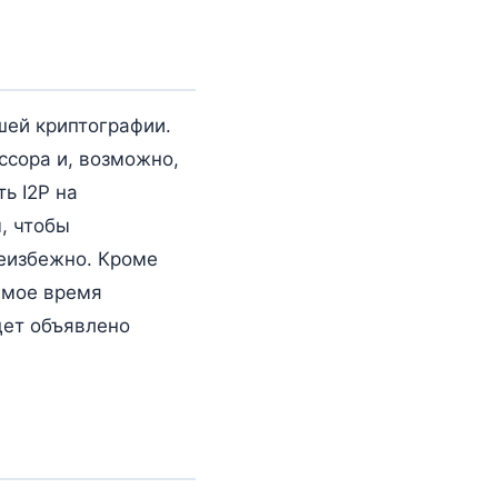
шей криптографии.
ссора и, возможно,
ь I2P на
, чтобы
неизбежно. Кроме
самое время
дет объявлено