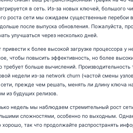
тегрируется в сеть. Из-за новых ключей, большого ч
его роста сети мы ожидаем существенные перебои в
 дольше после выпуска обновления. Пожалуйста, про
ать улучшаться через несколько дней.
 привести к более высокой загрузке процессора у н
ое, чтобы повысить эффективность, но более высок
о требует больше вычислений. Производительность
рвой недели из-за network churn (частой смены узло
 сети, прежде чем решать, менять ли длину ключа 
ом из будущих релизов.
лько недель мы наблюдаем стремительный рост сети
льшими сложностями, особенно по выходным. Одна
о хорошо, так что продолжайте распространять инф