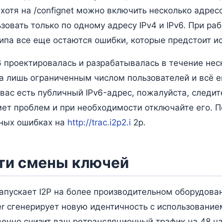
хотя на /confignet можно включить несколько адресо
овать только по одному адресу IPv4 и IPv6. При ра
ипа все еще остаются ошибки, которые предстоит ис
 проектировалась и разрабатывалась в течение неск
а лишь ограниченным числом пользователей и всё е
 вас есть публичный IPv6-адрес, пожалуйста, следите
ет проблем и при необходимости отключайте его. П
ных ошибках на
http://trac.i2p2.i
2p.
ти смены ключей
 запускает I2P на более производительном оборудова
ter сгенерирует новую идентичность с использовани
енно снизит ваш ретрансляционный трафик на 48 ча