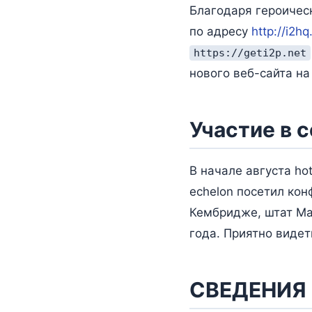
Благодаря героическ
по адресу
http://i2hq
https://geti2p.net
нового веб-сайта на 
Участие в 
В начале августа ho
echelon посетил кон
Кембридже, штат Мас
года. Приятно видет
СВЕДЕНИЯ