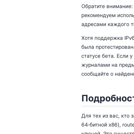
Обратите внимание: 
рекомендуем использ
адресами каждого т
Хотя поддержка IPv6
была протестирован
статусе бета. Если у
журналами на предм
сообщайте о найден
Подробнос
Для тех из вас, кто
64‑битной x86), rou
ключей. Это существ