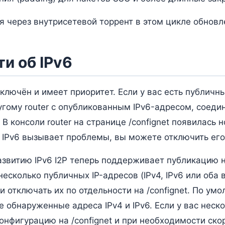
я через внутрисетевой торрент в этом цикле обновл
и об IPv6
ключён и имеет приоритет. Если у вас есть публичн
гому router с опубликованным IPv6-адресом, соеди
 В консоли router на странице /confignet появилась 
и IPv6 вызывает проблемы, вы можете отключить его
азвитию IPv6 I2P теперь поддерживает публикацию н
несколько публичных IP-адресов (IPv4, IPv6 или оба 
 отключать их по отдельности на /confignet. По ум
 обнаруженные адреса IPv4 и IPv6. Если у вас неск
онфигурацию на /confignet и при необходимости ско