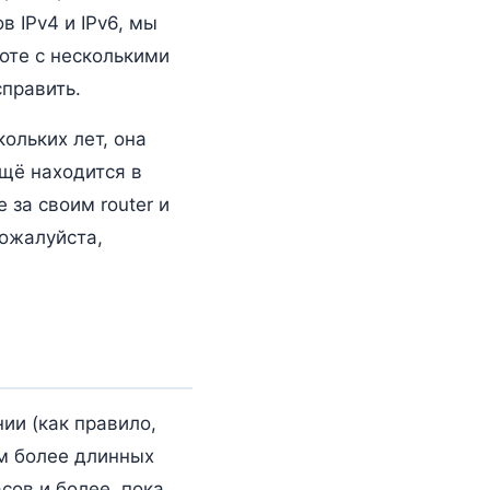
в IPv4 и IPv6, мы
боте с несколькими
править.
ольких лет, она
щё находится в
 за своим router и
ожалуйста,
нии (как правило,
ем более длинных
сов и более, пока