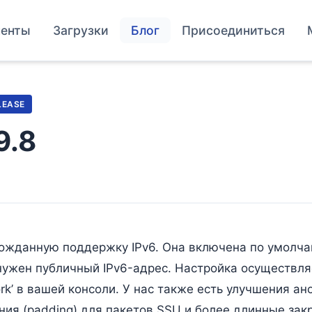
енты
Загрузки
Блог
Присоединиться
LEASE
9.8
гожданную поддержку IPv6. Она включена по умолча
нужен публичный IPv6-адрес. Настройка осуществля
rk’ в вашей консоли. У нас также есть улучшения а
ия (padding) для пакетов SSU и более длинные закр