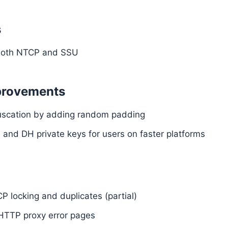
s
 both NTCP and SSU
provements
uscation by adding random padding
 and DH private keys for users on faster platforms
CP locking and duplicates (partial)
f HTTP proxy error pages