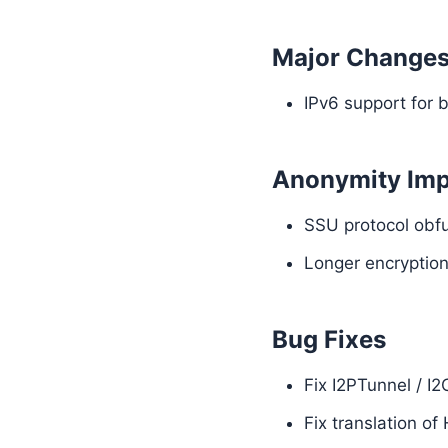
Major Change
IPv6 support for
Anonymity Im
SSU protocol obf
Longer encryption
Bug Fixes
Fix I2PTunnel / I2
Fix translation o