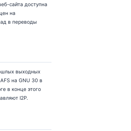
веб-сайта доступна
щен на
лад в переводы
прошлых выходных
LAFS на GNU 30 в
ге в конце этого
авляют I2P.