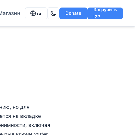
Загрузить
Магазин
Donate
ru
I2P
нию, но для
ется на вкладке
нонимности, включая
ытые ключи router.