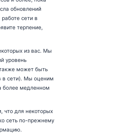
исла обновлений
 работе сети в
явите терпение,
екоторых из вас. Мы
ий уровень
 также может быть
в в сети). Мы оценим
на более медленном
, что для некоторых
ко сеть по-прежнему
ормацию.