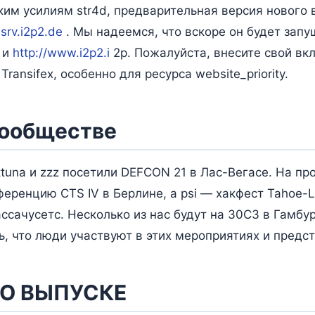
им усилиям str4d, предварительная версия нового 
.srv.i2p2.de
. Мы надеемся, что вскоре он будет запу
и
http://www.i2p2.i
2p. Пожалуйста, внесите свой вк
Transifex, особенно для ресурса website_priority.
сообществе
ttuna и zzz посетили DEFCON 21 в Лас-Вегасе. На 
ференцию CTS IV в Берлине, а psi — хакфест Tahoe-
сачусетс. Несколько из нас будут на 30C3 в Гамбур
ь, что люди участвуют в этих мероприятиях и предст
 О ВЫПУСКЕ