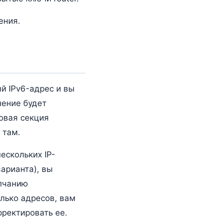
ения.
ый IPv6-адрес и вы
нение будет
новая секция
 там.
ескольких IP-
варианта), вы
олчанию
олько адресов, вам
рректировать ее.