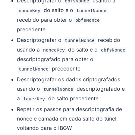
Descriptografar o
usando a
obfsNonce
do salto e o
nonceKey
tunnelNonce
recebido para obter o
obfsNonce
precedente
Descriptografar o
recebido
tunnelNonce
usando a
do salto e o
nonceKey
obfsNonce
descriptografado para obter o
precedente
tunnelNonce
Descriptografar os dados criptografados
usando o
descriptografado e
tunnelNonce
a
do salto precedente
layerKey
Repetir os passos para descriptografia de
nonce e camada em cada salto do túnel,
voltando para o IBGW