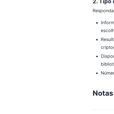
2. Tipo 
Responda 
Inform
escolh
Result
cripto
Dispon
biblio
Número
Notas