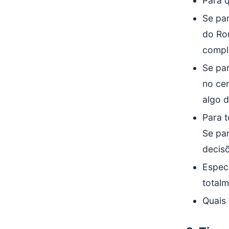
Para q
Se par
do Rou
compl
Se par
no ce
algo d
Para t
Se par
decis
Espec
total
Quais