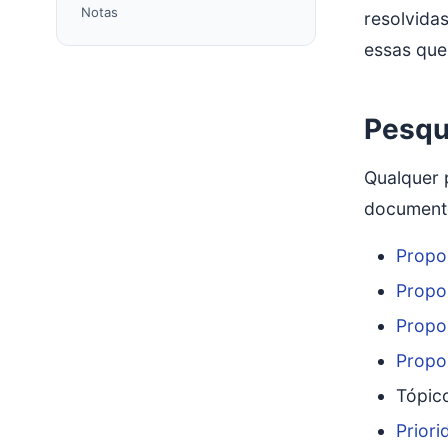
Notas
resolvida
essas que
Pesqu
Qualquer 
document
Propo
Propo
Propos
Propos
Tópic
Prior