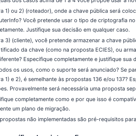
uais dos casos acima de 1 a 4 você propõe usar a nov
a 1) ou 2) (roteador), onde a chave pública será colo
terInfo? Você pretende usar o tipo de criptografia no
etamente. Justifique sua decisão em qualquer caso.
a 3) (cliente), você pretende armazenar a chave públic
rtificado da chave (como na proposta ECIES), ou arm
iferente? Especifique completamente e justifique sua 
odos os usos, como o suporte será anunciado? Se para
a 1) e 2), é semelhante às propostas 136 e/ou 137? Es
ões. Provavelmente será necessária uma proposta sep
ifique completamente como e por que isso é compatíve
mente um plano de migração.
 propostas não implementadas são pré-requisitos par