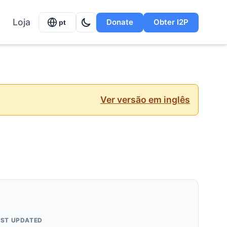
Loja
Donate
Obter I2P
pt
Ver versão em inglês
AST UPDATED