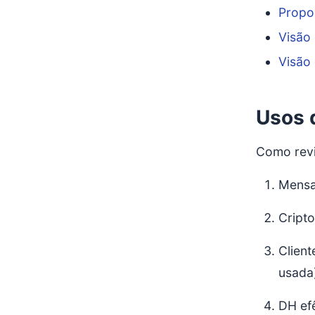
Propo
Visão 
Visão 
Usos 
Como revi
Mensa
Cripto
Clien
usada
DH ef