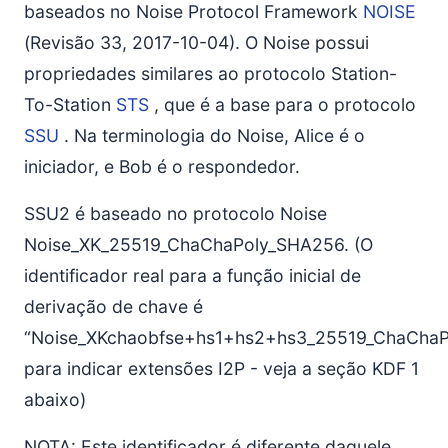
baseados no Noise Protocol Framework
NOISE
(Revisão 33, 2017-10-04). O Noise possui
propriedades similares ao protocolo Station-
To-Station
STS
, que é a base para o protocolo
SSU
. Na terminologia do Noise, Alice é o
iniciador, e Bob é o respondedor.
SSU2 é baseado no protocolo Noise
Noise_XK_25519_ChaChaPoly_SHA256. (O
identificador real para a função inicial de
derivação de chave é
“Noise_XKchaobfse+hs1+hs2+hs3_25519_ChaCha
para indicar extensões I2P - veja a seção KDF 1
abaixo)
NOTA: Este identificador é diferente daquele