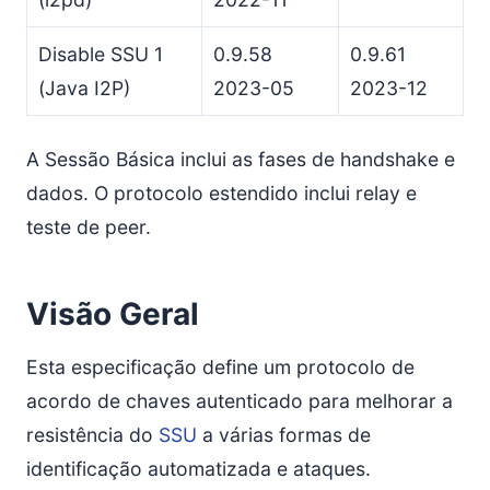
Processamento por Bob
Máquina de Estados dos Resultados
Disable SSU 1
0.9.58
0.9.61
Retransmissões
(Java I2P)
2023-05
2023-12
Processo de Relay
Processando por Alice
A Sessão Básica inclui as fases de handshake e
Solicitações de Tag por Bob
dados. O protocolo estendido inclui relay e
Propriedades do Endereço
teste de peer.
Informações do Router Publicadas
Endereços Publicados
Visão Geral
Endereço SSU2 Não Publicado
Rotação de Chave Pública e IV
Esta especificação define um protocolo de
Criação de Pacotes de Saída
acordo de chaves autenticado para melhorar a
Diretrizes de Pacotes
resistência do
SSU
a várias formas de
Tratamento de Pacotes de Entrada
identificação automatizada e ataques.
Notas