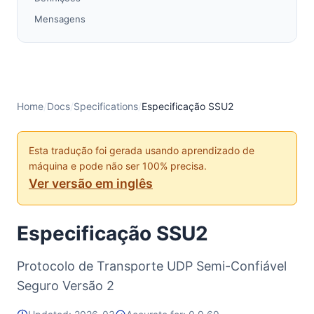
Mensagens
Integridade de Pacotes
Criptografia Autenticada
KDF para Solicitação de Sessão
SessionRequest (Tipo 0)
Home
/
Docs
/
Specifications
/
Especificação SSU2
KDF para Session Created e Session Confirmed parte
1
Esta tradução foi gerada usando aprendizado de
SessionCreated (Tipo 1)
máquina e pode não ser 100% precisa.
KDF para a parte 1 do Session Confirmed, usando
Ver versão em inglês
KDF do Session Created
KDF para Sessão Confirmada parte 2
Especificação SSU2
SessionConfirmed (Tipo 2)
KDF para fase de dados
Protocolo de Transporte UDP Semi-Confiável
Mensagem de Dados (Tipo 6)
Seguro Versão 2
KDF para Teste de Pares