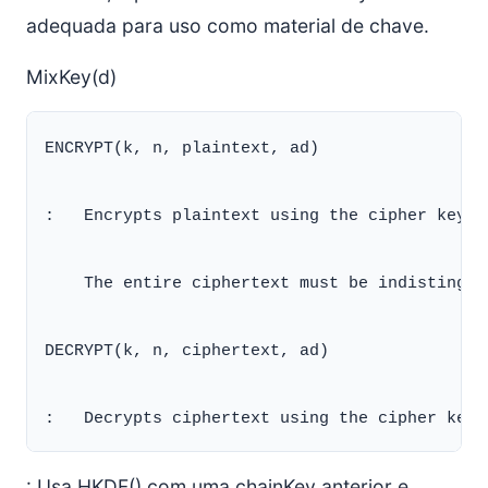
adequada para uso como material de chave.
MixKey(d)
ENCRYPT(k, n, plaintext, ad)

:   Encrypts plaintext using the cipher key k
    The entire ciphertext must be indistingui
DECRYPT(k, n, ciphertext, ad)

: Usa HKDF() com uma chainKey anterior e