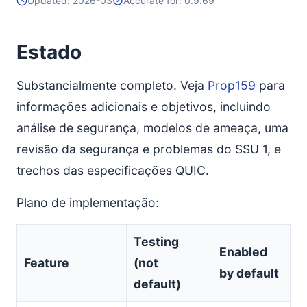
Updated: 2026-03
Accurate for: 0.9.69
Teste de Peer (Tipo 7)
KDF para Retry
Repetir (Tipo 9)
Estado
KDF para Solicitação de Token
Substancialmente completo. Veja
Prop159
para
Solicitação de Token (Tipo 10)
informações adicionais e objetivos, incluindo
KDF para Hole Punch
análise de segurança, modelos de ameaça, uma
Hole Punch (Tipo 11)
revisão da segurança e problemas do SSU 1, e
Formato da Carga Útil
Payload de Ruído
trechos das especificações QUIC.
Regras de Ordenação de Blocos
Plano de implementação:
Solicitação de Sessão
Prevenção de Replay
Testing
Retransmissão de Handshake
Enabled
Feature
(not
Sessão Criada
by default
default)
Sessão Confirmada