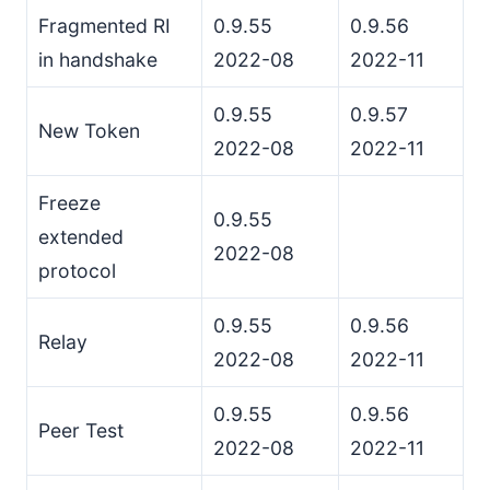
Tamanho do Bloco ACK
Fragmented RI
0.9.55
0.9.56
Limitando Intervalos Rastreando Blocos ACK
in handshake
2022-08
2022-11
Congestionamento
Retransmissão
0.9.55
0.9.57
New Token
Janela
2022-08
2022-11
Modelo de Ameaças
Freeze
Migração de Conexão
0.9.55
extended
Iniciando Validação de Caminho
2022-08
protocol
Conteúdo da Mensagem
Roteamento durante a Validação de Caminho
0.9.55
0.9.56
Respondendo ao Desafio de Caminho
Relay
2022-08
2022-11
Validação de Caminho Bem-sucedida
Cancelando Validação de Caminho
0.9.55
0.9.56
Peer Test
Falha na Validação do Caminho
2022-08
2022-11
Validação Após Mudança Local