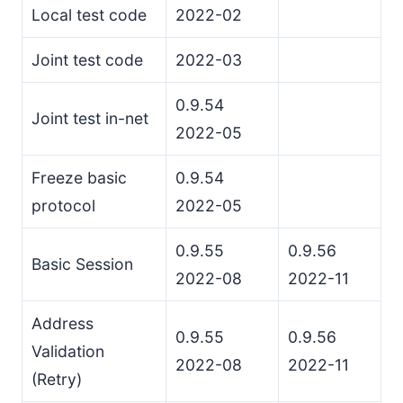
Solicitação de Token
Local test code
2022-02
Tentar Novamente
Joint test code
2022-03
Timeout Total
Duplicatas e Tratamento de Erros
0.9.54
Números de Pacote
Joint test in-net
2022-05
Tokens
Fragmentação de Mensagens I2NP
Freeze basic
0.9.54
Duplicação de Mensagens I2NP
protocol
2022-05
Controle de Congestionamento
0.9.55
0.9.56
ACK de Sessão Confirmada
Basic Session
Gerando ACKs
2022-08
2022-11
ACKs de Handshake
Address
Enviando Blocos ACK
0.9.55
0.9.56
Validation
Frequência de ACK
2022-08
2022-11
(Retry)
Flag de ACK Imediato