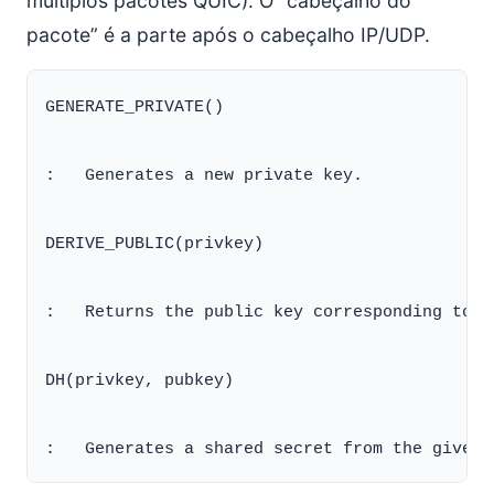
múltiplos pacotes QUIC). O “cabeçalho do
pacote” é a parte após o cabeçalho IP/UDP.
GENERATE_PRIVATE()

:   Generates a new private key.

DERIVE_PUBLIC(privkey)

:   Returns the public key corresponding to t
DH(privkey, pubkey)
