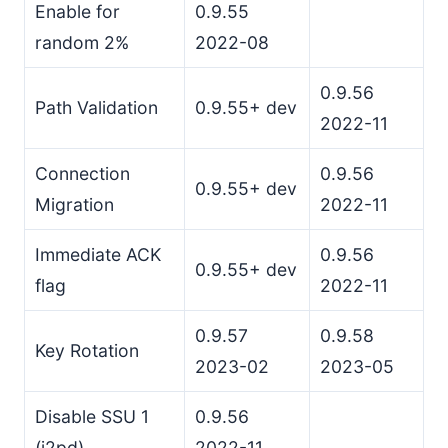
Enable for
0.9.55
Usar como Ping/Pong
random 2%
2022-08
Fase de handshake
Múltiplas Sessões
0.9.56
Encerramento de Sessão
Path Validation
0.9.55+ dev
2022-11
Fase de dados
Limpeza
Connection
0.9.56
0.9.55+ dev
Endereço SSU
Migration
2022-11
MTU
Endereço SSU2
Immediate ACK
0.9.56
0.9.55+ dev
Descoberta de PMTU
flag
2022-11
Tamanho Mínimo do Handshake
0.9.57
0.9.58
Tamanho Mínimo da Mensagem de Caminho
Key Rotation
2023-02
2023-05
Tamanho Máximo da Mensagem I2NP
Versões
Disable SSU 1
0.9.56
Processo de Teste de Peer
(i2pd)
2022-11