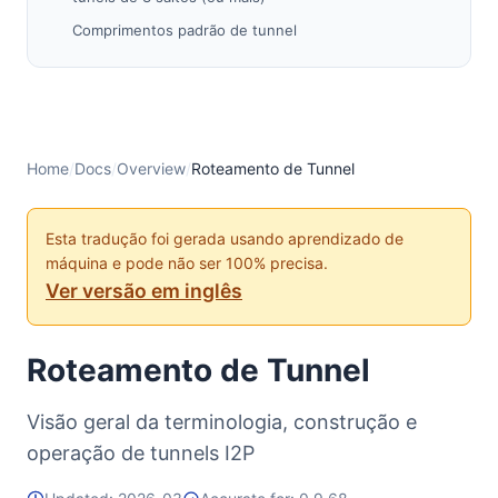
Comprimentos padrão de tunnel
Teste de Tunnel
Criação de Tunnel
Criptografia de Tunnel
Trabalho Futuro
Home
/
Docs
/
Overview
/
Roteamento de Tunnel
Veja Também
Esta tradução foi gerada usando aprendizado de
máquina e pode não ser 100% precisa.
Ver versão em inglês
Roteamento de Tunnel
Visão geral da terminologia, construção e
operação de tunnels I2P