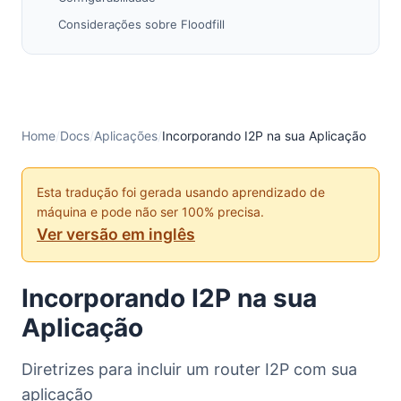
Considerações sobre Floodfill
Reseeding
Usar Clientes Compartilhados
Limitar Quantidade de Tunnels
Especificar SAM SIGNATURE_TYPE
Home
/
Docs
/
Aplicações
/
Incorporando I2P na sua Aplicação
Limitar Sessões SAM
Reduzir o Uso de Recursos de Rede
Esta tradução foi gerada usando aprendizado de
máquina e pode não ser 100% precisa.
Ciclo de Vida
Ver versão em inglês
Capacidade de Atualização
Implementação
Incorporando I2P na sua
Projete para e Encoraje Longos Tempos de Atividade
Aplicação
Interface do Usuário
Mostrar Status
Diretrizes para incluir um router I2P com sua
Encerramento Gracioso
aplicação
Educação e Doação