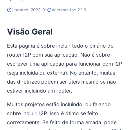
Opção de Router Externo
Updated: 2023-01
Accurate for: 2.1.0
Outros Tópicos
Uso de outros Serviços Comuns
Visão Geral
Problemas de Tempo / NTP
Escolha O Que e Como Agrupar
Esta página é sobre incluir todo o binário do
Considerações sobre Android
router I2P com sua aplicação. Não é sobre
JARs do Maven
escrever uma aplicação para funcionar com I2P
Considerações sobre Datagram (DHT)
(seja incluída ou externa). No entanto, muitas
Outproxies
das diretrizes podem ser úteis mesmo se não
Comarketing
estiver incluindo um router.
Malware
Muitos projetos estão incluindo, ou falando
Junte-se a Nós
sobre incluir, I2P. Isso é ótimo se feito
Exemplos
corretamente. Se feito de forma errada, pode
Exemplos de Aplicação