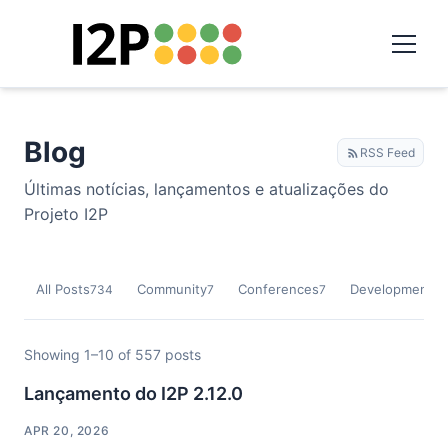
Blog
RSS Feed
Últimas notícias, lançamentos e atualizações do
Projeto I2P
All Posts
Community
Conferences
Development
734
7
7
9
Showing 1–10 of 557 posts
Lançamento do I2P 2.12.0
APR 20, 2026