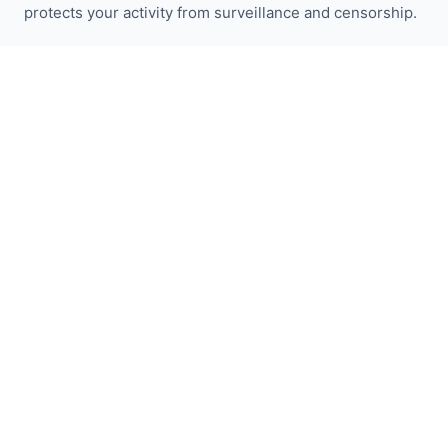
protects your activity from surveillance and censorship.
I2P 뉴스 받기:
구독하기
빠른 링크
기부하기
I2P 소개
커뮤니티
참여하기
블로그
공식 포럼