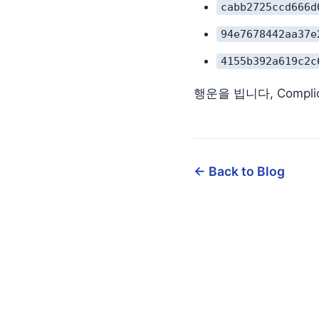
cabb2725ccd666d
94e7678442aa37e
4155b392a619c2c
행운을 빕니다, Complica
← Back to Blog