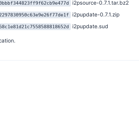
i2psource-0.7.1.tar.bz2
0bbbf344823ff9f62cb9e477d
i2pupdate-0.7.1.zip
2297830950c63e9e26f77de1f
i2pupdate.sud
68c1e81d21c7558588818652d
tion.