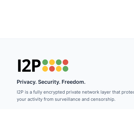
Privacy. Security. Freedom.
I2P is a fully encrypted private network layer that prote
your activity from surveillance and censorship.
I2P 뉴스 받기:
구독하기