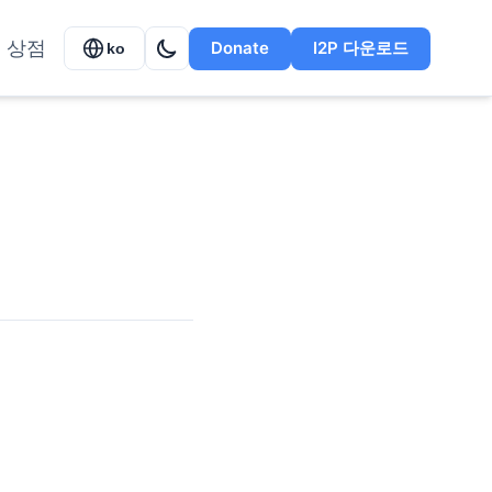
상점
Donate
I2P 다운로드
ko