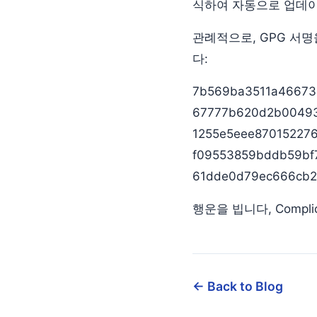
식하여 자동으로 업데이
관례적으로, GPG 서명
다:
7b569ba3511a466732
67777b620d2b004938
1255e5eee8701522765
f09553859bddb59bf7
61dde0d79ec666cb2a
행운을 빕니다, Complica
← Back to Blog