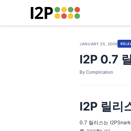
JANUARY 25, 2009
RELE
I2P 0.7
By Complication
I2P 릴리스
0.7 릴리스는 I2PSn