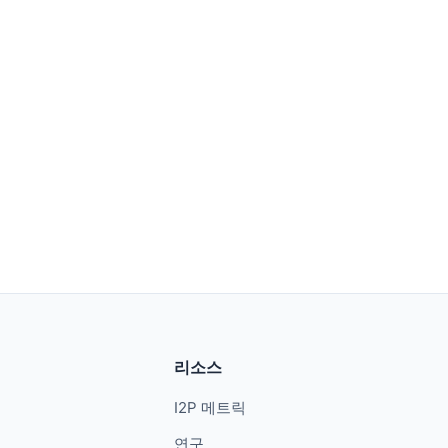
리소스
I2P 메트릭
연구