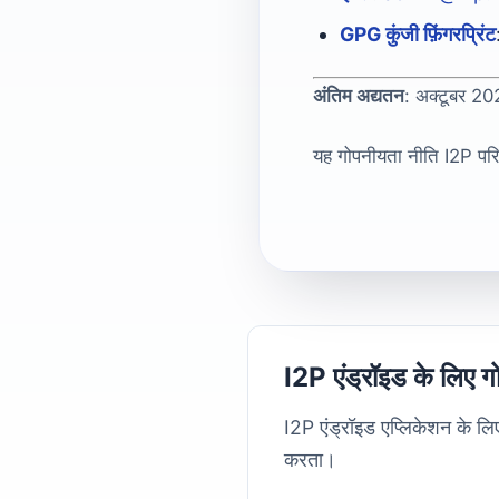
GPG कुंजी फ़िंगरप्रिंट
अंतिम अद्यतन
: अक्टूबर 2
यह गोपनीयता नीति I2P परिय
I2P एंड्रॉइड के लिए ग
I2P एंड्रॉइड एप्लिकेशन के लि
करता।