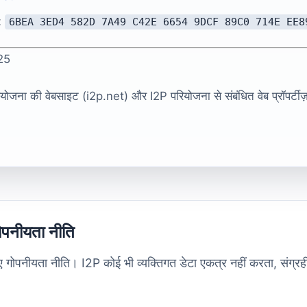
:
6BEA 3ED4 582D 7A49 C42E 6654 9DCF 89C0 714E EE8
025
ोजना की वेबसाइट (i2p.net) और I2P परियोजना से संबंधित वेब प्रॉपर्टीज़
ोपनीयता नीति
ए गोपनीयता नीति। I2P कोई भी व्यक्तिगत डेटा एकत्र नहीं करता, संग्रह