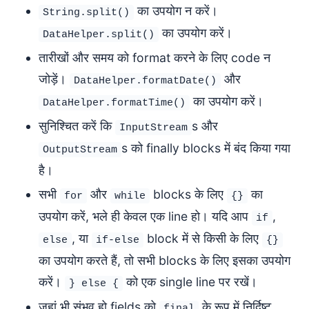
का उपयोग न करें।
String.split()
का उपयोग करें।
DataHelper.split()
तारीखों और समय को format करने के लिए code न
जोड़ें।
और
DataHelper.formatDate()
का उपयोग करें।
DataHelper.formatTime()
सुनिश्चित करें कि
s और
InputStream
s को finally blocks में बंद किया गया
OutputStream
है।
सभी
और
blocks के लिए
का
for
while
{}
उपयोग करें, भले ही केवल एक line हो। यदि आप
,
if
, या
block में से किसी के लिए
else
if-else
{}
का उपयोग करते हैं, तो सभी blocks के लिए इसका उपयोग
करें।
को एक single line पर रखें।
} else {
जहां भी संभव हो fields को
के रूप में निर्दिष्ट
final