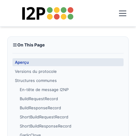
On This Page
Aperçu
Versions du protocole
Structures communes
En-tête de message I2NP
BuildRequestRecord
BuildResponseRecord
ShortBuildRequestRecord
ShortBuildResponseRecord
GarlicClove