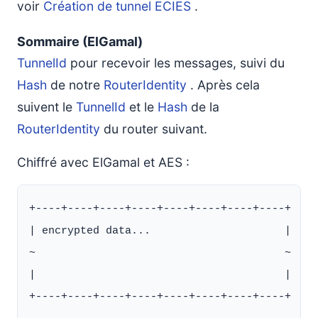
voir
Création de tunnel ECIES
.
Sommaire (ElGamal)
TunnelId
pour recevoir les messages, suivi du
Hash
de notre
RouterIdentity
. Après cela
suivent le
TunnelId
et le
Hash
de la
RouterIdentity
du router suivant.
Chiffré avec ElGamal et AES :
+----+----+----+----+----+----+----+----+

| encrypted data...                     |

~                                       ~

|                                       |

+----+----+----+----+----+----+----+----+
