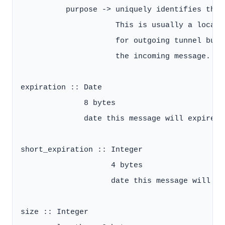
          purpose -> uniquely identifies this
                     This is usually a locall
                     for outgoing tunnel buil
                     the incoming message. See
expiration :: Date

              8 bytes

              date this message will expire

short_expiration :: Integer

                    4 bytes

                    date this message will ex
size :: Integer
