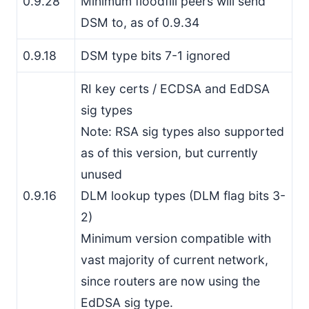
0.9.28
Minimum floodfill peers will send
DSM to, as of 0.9.34
0.9.18
DSM type bits 7-1 ignored
RI key certs / ECDSA and EdDSA
sig types
Note: RSA sig types also supported
as of this version, but currently
unused
0.9.16
DLM lookup types (DLM flag bits 3-
2)
Minimum version compatible with
vast majority of current network,
since routers are now using the
EdDSA sig type.