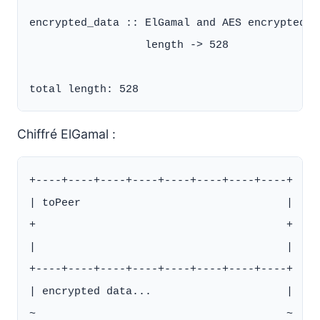
encrypted_data :: ElGamal and AES encrypted da
                  length -> 528

Chiffré ElGamal :
+----+----+----+----+----+----+----+----+

| toPeer                                |

+                                       +

|                                       |

+----+----+----+----+----+----+----+----+

| encrypted data...                     |

~                                       ~
