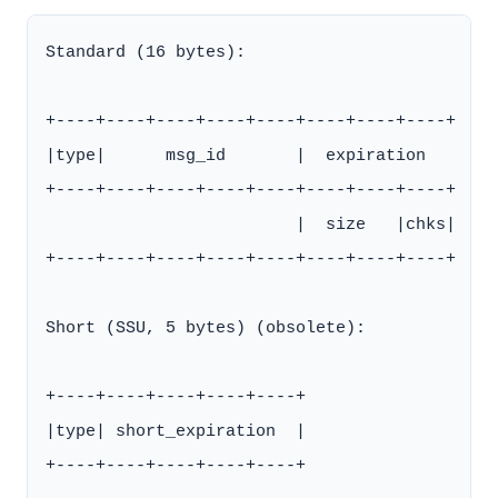
Standard (16 bytes):

+----+----+----+----+----+----+----+----+

|type|      msg_id       |  expiration

+----+----+----+----+----+----+----+----+

                         |  size   |chks|

+----+----+----+----+----+----+----+----+

Short (SSU, 5 bytes) (obsolete):

+----+----+----+----+----+

|type| short_expiration  |

+----+----+----+----+----+
