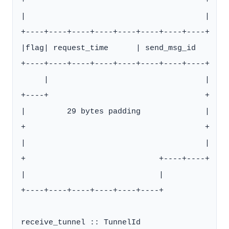
+                                       +

|                                       |

+----+----+----+----+----+----+----+----+

|flag| request_time      | send_msg_id

+----+----+----+----+----+----+----+----+

     |                                  |

+----+                                  +

|         29 bytes padding              |

+                                       +

|                                       |

+                             +----+----+

|                             |

+----+----+----+----+----+----+

receive_tunnel :: TunnelId
