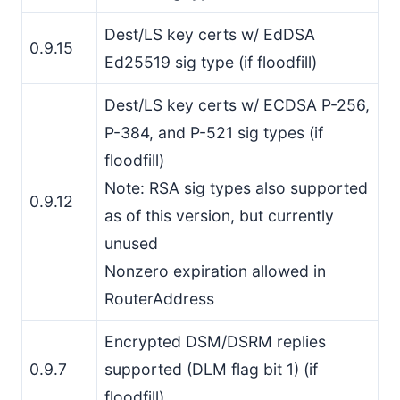
Dest/LS key certs w/ EdDSA
0.9.15
Ed25519 sig type (if floodfill)
Dest/LS key certs w/ ECDSA P-256,
P-384, and P-521 sig types (if
floodfill)
Note: RSA sig types also supported
0.9.12
as of this version, but currently
unused
Nonzero expiration allowed in
RouterAddress
Encrypted DSM/DSRM replies
0.9.7
supported (DLM flag bit 1) (if
floodfill)