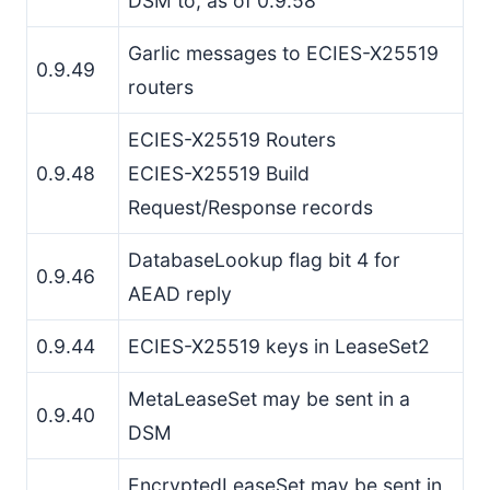
DSM to, as of 0.9.58
Garlic messages to ECIES-X25519
0.9.49
routers
ECIES-X25519 Routers
0.9.48
ECIES-X25519 Build
Request/Response records
DatabaseLookup flag bit 4 for
0.9.46
AEAD reply
0.9.44
ECIES-X25519 keys in LeaseSet2
MetaLeaseSet may be sent in a
0.9.40
DSM
EncryptedLeaseSet may be sent in