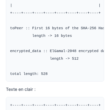
|                                       |

+----+----+----+----+----+----+----+----+

toPeer :: First 16 bytes of the SHA-256 Hash 
          length -> 16 bytes

encrypted_data :: ElGamal-2048 encrypted data 
                  length -> 512

Texte en clair :
+----+----+----+----+----+----+----+----+
