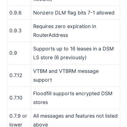
0.9.6
Nonzero DLM flag bits 7-1 allowed
Requires zero expiration in
0.9.3
RouterAddress
Supports up to 16 leases in a DSM
0.9
LS store (6 previously)
VTBM and VTBRM message
0.7.12
support
Floodfill supports encrypted DSM
0.7.10
stores
0.7.9 or
All messages and features not listed
lower
above