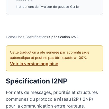
Instructions de livraison de gousse Garlic
Messages
DatabaseLookup
DatabaseSearchReply
DeliveryStatus
Home
/
Docs
/
Specifications
/
Spécification I2NP
Garlic
TunnelData
Cette traduction a été générée par apprentissage
automatique et peut ne pas être exacte à 100%.
TunnelGateway
Voir la version anglaise
Données
TunnelBuild
Spécification I2NP
TunnelBuildReply
VariableTunnelBuild
Formats de messages, priorités et structures
VariableTunnelBuildReply
communes du protocole réseau I2P (I2NP)
ShortTunnelBuild
pour la communication entre routeurs.
OutboundTunnelBuildReply