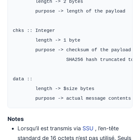
        length -> 2 bytes

        purpose -> length of the payload

chks :: Integer

        length -> 1 byte

        purpose -> checksum of the payload

                   SHA256 hash truncated to th
data ::

        length -> $size bytes

Notes
Lorsqu’il est transmis via
SSU
, l’en-tête
standard de 16 octets n’est pas utilisé. Seuls