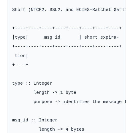
Short (NTCP2, SSU2, and ECIES-Ratchet Garlic 
+----+----+----+----+----+----+----+----+

|type|      msg_id       | short_expira-

+----+----+----+----+----+----+----+----+

 tion|

+----+

type :: Integer

        length -> 1 byte

        purpose -> identifies the message typ
msg_id :: Integer

          length -> 4 bytes
