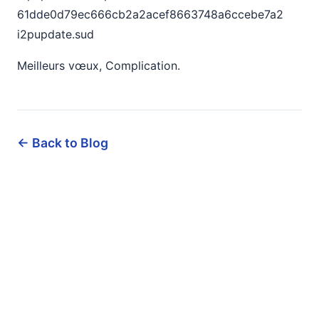
61dde0d79ec666cb2a2acef8663748a6ccebe7a2
i2pupdate.sud
Meilleurs vœux, Complication.
← Back to Blog