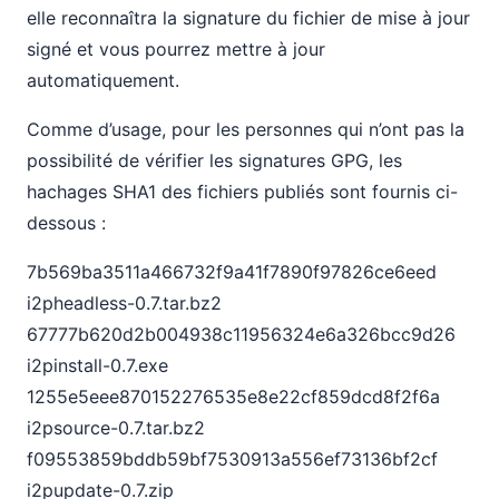
elle reconnaîtra la signature du fichier de mise à jour
signé et vous pourrez mettre à jour
automatiquement.
Comme d’usage, pour les personnes qui n’ont pas la
possibilité de vérifier les signatures GPG, les
hachages SHA1 des fichiers publiés sont fournis ci-
dessous :
7b569ba3511a466732f9a41f7890f97826ce6eed
i2pheadless-0.7.tar.bz2
67777b620d2b004938c11956324e6a326bcc9d26
i2pinstall-0.7.exe
1255e5eee870152276535e8e22cf859dcd8f2f6a
i2psource-0.7.tar.bz2
f09553859bddb59bf7530913a556ef73136bf2cf
i2pupdate-0.7.zip