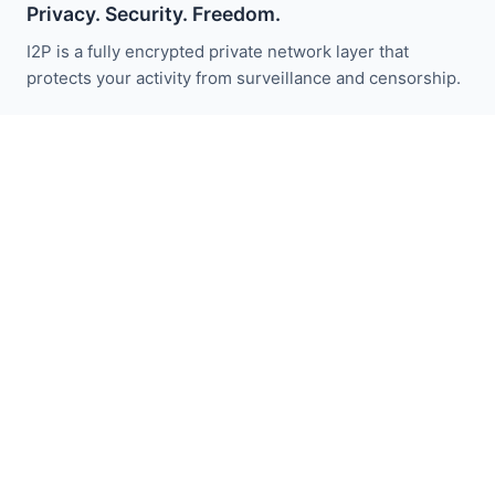
Privacy. Security. Freedom.
I2P is a fully encrypted private network layer that
protects your activity from surveillance and censorship.
Restez informé des actualités I2P :
S'abonner
Liens Rapides
Faire un don
Introduction à I2P
Communauté
Participez