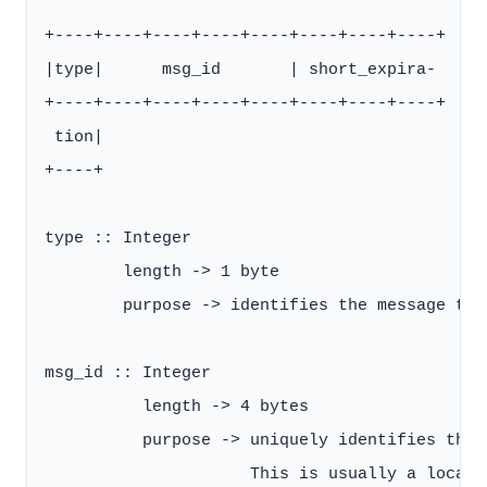
+----+----+----+----+----+----+----+----+

|type|      msg_id       | short_expira-

+----+----+----+----+----+----+----+----+

 tion|

+----+

type :: Integer

        length -> 1 byte

        purpose -> identifies the message typ
msg_id :: Integer

          length -> 4 bytes

          purpose -> uniquely identifies this
                     This is usually a locall