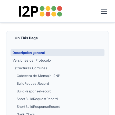
On This Page
Descripción general
Versiones del Protocolo
Estructuras Comunes
Cabecera de Mensaje I2NP
BuildRequestRecord
BuildResponseRecord
ShortBuildRequestRecord
ShortBuildResponseRecord
GarlicClove