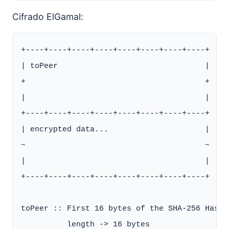
Cifrado ElGamal:
+----+----+----+----+----+----+----+----+

| toPeer                                |

+                                       +

|                                       |

+----+----+----+----+----+----+----+----+

| encrypted data...                     |

~                                       ~

|                                       |

+----+----+----+----+----+----+----+----+

toPeer :: First 16 bytes of the SHA-256 Hash 
          length -> 16 bytes
