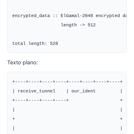
encrypted_data :: ElGamal-2048 encrypted data 
                  length -> 512

Texto plano:
+----+----+----+----+----+----+----+----+

| receive_tunnel    | our_ident         |

+----+----+----+----+                   +

|                                       |

+                                       +

|                                       |
