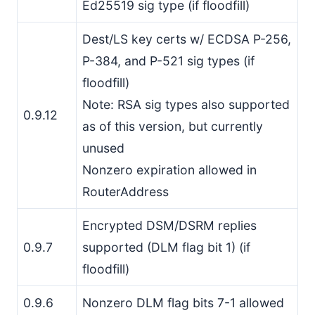
Ed25519 sig type (if floodfill)
Dest/LS key certs w/ ECDSA P-256,
P-384, and P-521 sig types (if
floodfill)
Note: RSA sig types also supported
0.9.12
as of this version, but currently
unused
Nonzero expiration allowed in
RouterAddress
Encrypted DSM/DSRM replies
0.9.7
supported (DLM flag bit 1) (if
floodfill)
0.9.6
Nonzero DLM flag bits 7-1 allowed