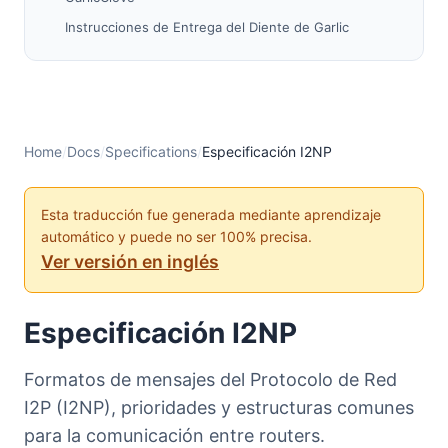
Instrucciones de Entrega del Diente de Garlic
Mensajes
DatabaseLookup
DatabaseSearchReply
DeliveryStatus
Home
/
Docs
/
Specifications
/
Especificación I2NP
Garlic
TunnelData
Esta traducción fue generada mediante aprendizaje
automático y puede no ser 100% precisa.
TunnelGateway
Ver versión en inglés
Datos
TunnelBuild
Especificación I2NP
TunnelBuildReply
VariableTunnelBuild
Formatos de mensajes del Protocolo de Red
VariableTunnelBuildReply
I2P (I2NP), prioridades y estructuras comunes
ShortTunnelBuild
para la comunicación entre routers.
OutboundTunnelBuildReply