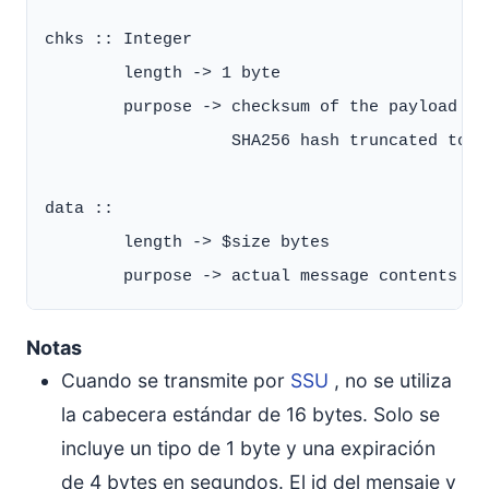
chks :: Integer

        length -> 1 byte

        purpose -> checksum of the payload

                   SHA256 hash truncated to th
data ::

        length -> $size bytes

Notas
Cuando se transmite por
SSU
, no se utiliza
la cabecera estándar de 16 bytes. Solo se
incluye un tipo de 1 byte y una expiración
de 4 bytes en segundos. El id del mensaje y