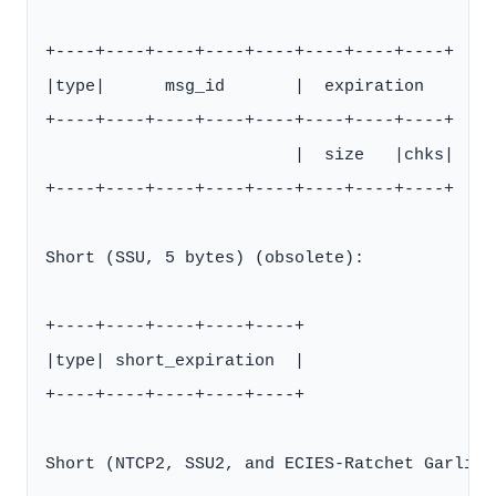
+----+----+----+----+----+----+----+----+

|type|      msg_id       |  expiration

+----+----+----+----+----+----+----+----+

                         |  size   |chks|

+----+----+----+----+----+----+----+----+

Short (SSU, 5 bytes) (obsolete):

+----+----+----+----+----+

|type| short_expiration  |

+----+----+----+----+----+

Short (NTCP2, SSU2, and ECIES-Ratchet Garlic 