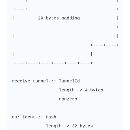
     |                                  |

+----+                                  +

|         29 bytes padding              |

+                                       +

|                                       |

+                             +----+----+

|                             |

+----+----+----+----+----+----+

receive_tunnel :: TunnelId

                  length -> 4 bytes

                  nonzero

our_ident :: Hash

             length -> 32 bytes
