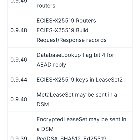
0.9.49
routers
ECIES-X25519 Routers
0.9.48
ECIES-X25519 Build
Request/Response records
DatabaseLookup flag bit 4 for
0.9.46
AEAD reply
0.9.44
ECIES-X25519 keys in LeaseSet2
MetaLeaseSet may be sent in a
0.9.40
DSM
EncryptedLeaseSet may be sent in
a DSM
0.9.39
RedDSA_SHA512_Ed25519