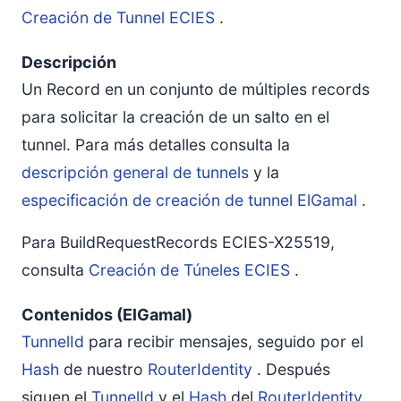
Creación de Tunnel ECIES
.
Descripción
Un Record en un conjunto de múltiples records
para solicitar la creación de un salto en el
tunnel. Para más detalles consulta la
descripción general de tunnels
y la
especificación de creación de tunnel ElGamal
.
Para BuildRequestRecords ECIES-X25519,
consulta
Creación de Túneles ECIES
.
Contenidos (ElGamal)
TunnelId
para recibir mensajes, seguido por el
Hash
de nuestro
RouterIdentity
. Después
siguen el
TunnelId
y el
Hash
del
RouterIdentity