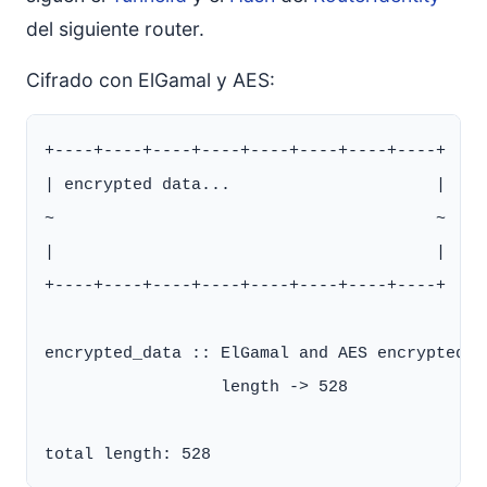
del siguiente router.
Cifrado con ElGamal y AES:
+----+----+----+----+----+----+----+----+

| encrypted data...                     |

~                                       ~

|                                       |

+----+----+----+----+----+----+----+----+

encrypted_data :: ElGamal and AES encrypted da
                  length -> 528
