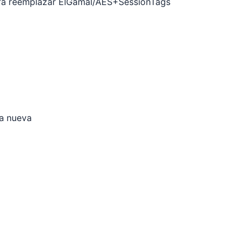
para reemplazar ElGamal/AES+SessionTags
ca nueva