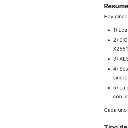
Resumen
Hay cinco
1) Lo
2) ElG
X25519
3) AE
4) Se
sincro
5) La 
con un
Cada uno 
Tipo de