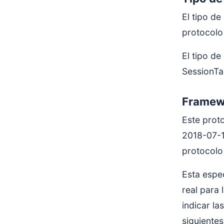
El tipo de
protocolo
El tipo d
SessionTa
Framewo
Este prot
2018-07-1
protocol
Esta espe
real para
indicar la
siguientes