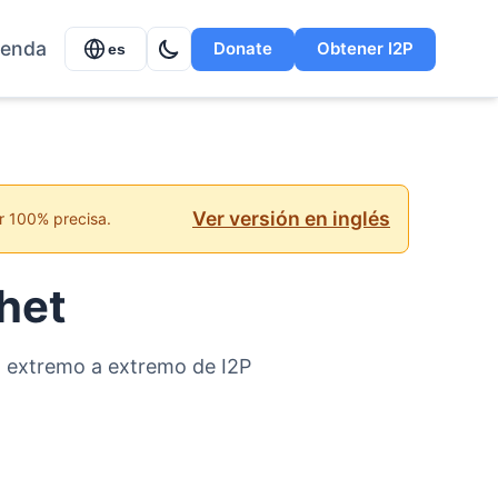
ienda
Donate
Obtener I2P
es
Ver versión en inglés
r 100% precisa.
het
o extremo a extremo de I2P