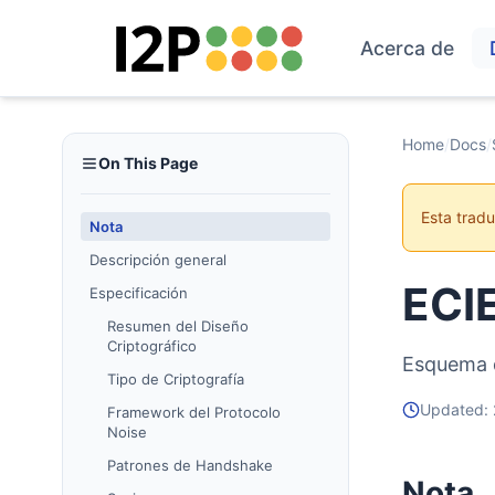
Acerca de
Home
/
Docs
/
On This Page
Esta trad
Nota
Descripción general
ECI
Especificación
Resumen del Diseño
Criptográfico
Esquema d
Tipo de Criptografía
Updated:
Framework del Protocolo
Noise
Patrones de Handshake
Nota