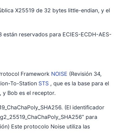
ública X25519 de 32 bytes little-endian, y el
a 1-3 están reservados para ECIES-ECDH-AES-
e Protocol Framework
NOISE
(Revisión 34,
tion-To-Station
STS
, que es la base para el
, y Bob es el receptor.
519_ChaChaPoly_SHA256. (El identificador
_IKelg2_25519_ChaChaPoly_SHA256” para
ión) Este protocolo Noise utiliza las