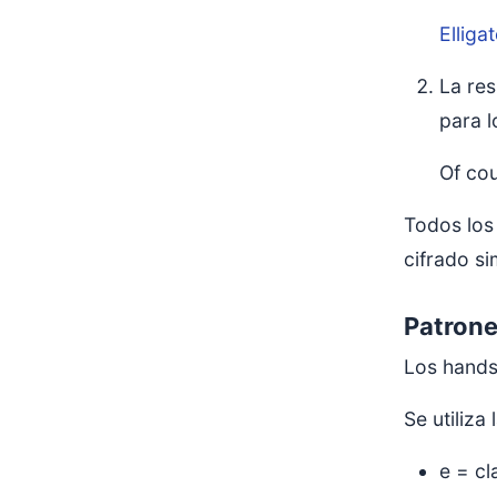
Elliga
La res
para l
Of cou
Todos los
cifrado si
Patron
Los hands
Se utiliza
e = cl