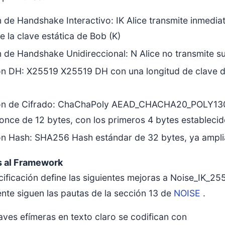
 de Handshake Interactivo: IK Alice transmite inmediat
 la clave estática de Bob (K)
 de Handshake Unidireccional: N Alice no transmite su
ón DH: X25519 X25519 DH con una longitud de clave d
ón de Cifrado: ChaChaPoly AEAD_CHACHA20_POLY130
once de 12 bytes, con los primeros 4 bytes establecid
ón Hash: SHA256 Hash estándar de 32 bytes, ya ampli
s al Framework
cificación define las siguientes mejoras a Noise_IK_
nte siguen las pautas de la sección 13 de
NOISE
.
aves efímeras en texto claro se codifican con