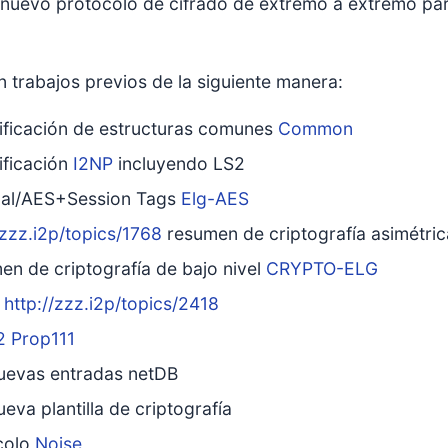
l nuevo protocolo de cifrado de extremo a extremo 
 trabajos previos de la siguiente manera:
ificación de estructuras comunes
Common
ificación
I2NP
incluyendo LS2
al/AES+Session Tags
Elg-AES
/zzz.i2p/topics/1768
resumen de criptografía asimétri
n de criptografía de bajo nivel
CRYPTO-ELG
S
http://zzz.i2p/topics/2418
2
Prop111
uevas entradas netDB
eva plantilla de criptografía
colo
Noise