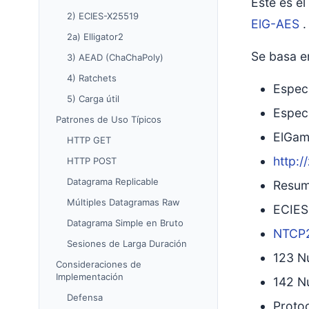
Este es e
2) ECIES-X25519
ElG-AES
.
2a) Elligator2
Se basa en
3) AEAD (ChaChaPoly)
4) Ratchets
Espec
5) Carga útil
Espec
Patrones de Uso Típicos
ElGam
HTTP GET
http:/
HTTP POST
Datagrama Replicable
Resume
Múltiples Datagramas Raw
ECIE
Datagrama Simple en Bruto
NTCP
Sesiones de Larga Duración
123 N
Consideraciones de
Implementación
142 Nu
Defensa
Proto