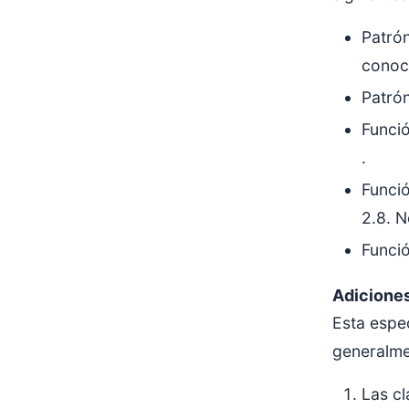
Patrón
conoce
Patrón
Funci
.
Funci
2.8. N
Funci
Adicione
Esta espe
generalme
Las cl