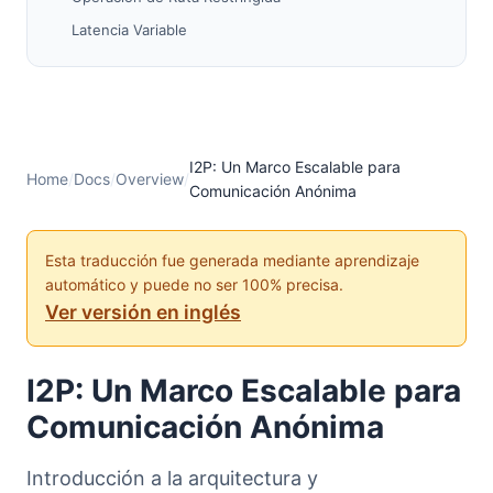
Latencia Variable
Sistemas Similares
Tor
Freenet
Apéndice A: Capa de Aplicación
I2P: Un Marco Escalable para
Home
/
Docs
/
Overview
/
Comunicación Anónima
Biblioteca de Streaming
Biblioteca de Nombres y Libreta de Direcciones
Esta traducción fue generada mediante aprendizaje
I2PTunnel
automático y puede no ser 100% precisa.
I2PSnark
Ver versión en inglés
I2Pmail / Susimail
I2P: Un Marco Escalable para
Comunicación Anónima
Introducción a la arquitectura y