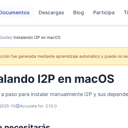
Documentos
Descargas
Blog
Participa
T
Guides
/
Instalando I2P en macOS
ucción fue generada mediante aprendizaje automático y puede no se
talando I2P en macOS
 a paso para instalar manualmente I2P y sus depen
 2025-10
Accurate for: 2.10.0
e necesitarás