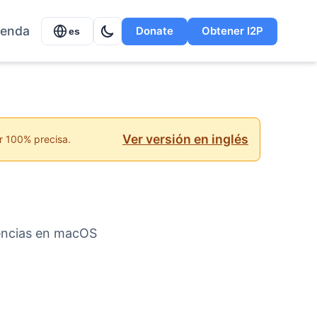
ienda
Donate
Obtener I2P
es
Ver versión en inglés
r 100% precisa.
dencias en macOS