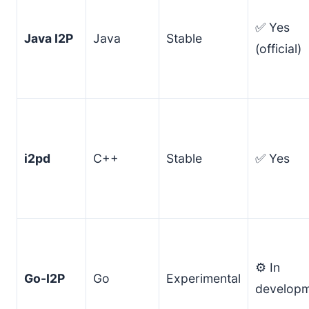
✅ Yes
Java I2P
Java
Stable
(official)
i2pd
C++
Stable
✅ Yes
⚙️ In
Go-I2P
Go
Experimental
develop