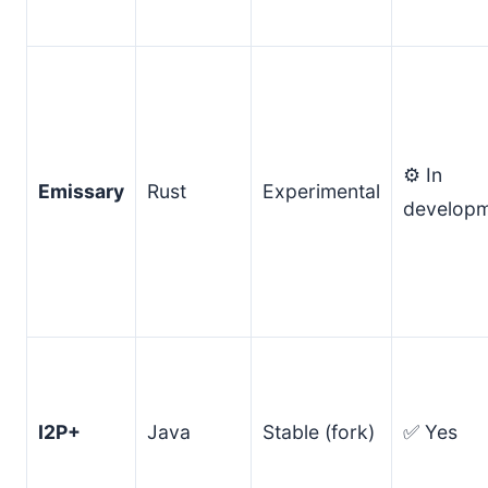
⚙️ In
Emissary
Rust
Experimental
develop
I2P+
Java
Stable (fork)
✅ Yes