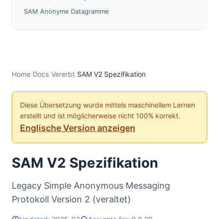
SAM Anonyme Datagramme
SAM-Dienstprogramm-Funktionalität
RESULT-Werte
Tunnel-, I2CP- und Streaming-Optionen
Base 64 Hinweise
Home
/
Docs
/
Vererbt
/
SAM V2 Spezifikation
Client-Bibliothek-Implementierungen
Standard-SAM-Einrichtung
Diese Übersetzung wurde mittels maschinellem Lernen
erstellt und ist möglicherweise nicht 100% korrekt.
Englische Version anzeigen
SAM V2 Spezifikation
Legacy Simple Anonymous Messaging
Protokoll Version 2 (veraltet)