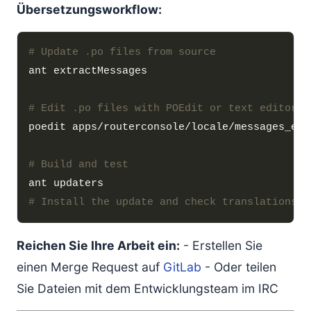
Übersetzungsworkflow:
# Update .po files from source
# Edit .po files with POEdit or text editor
# Build and test
# Install the update and check translations i
Reichen Sie Ihre Arbeit ein:
- Erstellen Sie
einen Merge Request auf
GitLab
- Oder teilen
Sie Dateien mit dem Entwicklungsteam im IRC