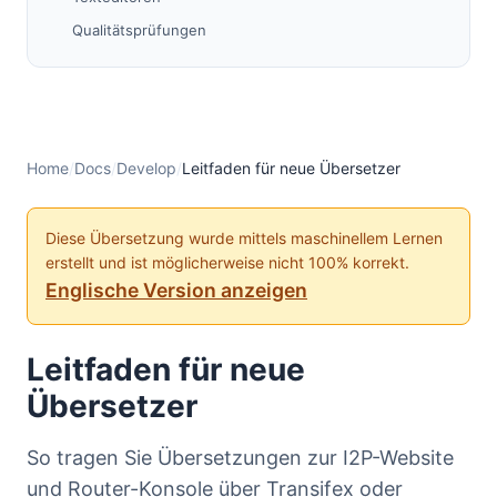
Qualitätsprüfungen
Tipps für Übersetzer
Allgemeine Richtlinien
Häufige I2P-Begriffe
Testen Ihrer Übersetzungen
Home
/
Docs
/
Develop
/
Leitfaden für neue Übersetzer
Häufig gestellte Fragen
Warum ist der Übersetzungsprozess so komplex?
Diese Übersetzung wurde mittels maschinellem Lernen
erstellt und ist möglicherweise nicht 100% korrekt.
Benötige ich Programmierkenntnisse?
Englische Version anzeigen
Wie lange dauert es?
Können mehrere Personen an einer Sprache
arbeiten?
Leitfaden für neue
Was ist, wenn meine Sprache nicht aufgeführt ist?
Übersetzer
Wie kann ich meine Übersetzungen vor dem
Einreichen testen?
So tragen Sie Übersetzungen zur I2P-Website
Hilfe erhalten
und Router-Konsole über Transifex oder