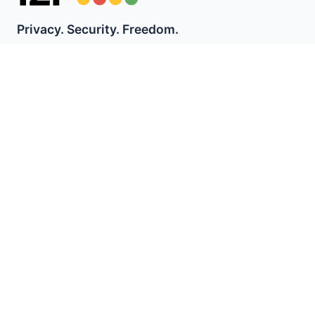
Privacy. Security. Freedom.
I2P is a fully encrypted private network layer that
protects your activity from surveillance and censorship.
Bleiben Sie über I2P-Neuigkeiten informiert:
Abonnieren
Schnellzugriff
Spenden
I2P Einführung
Gemeinschaft
Mitmachen