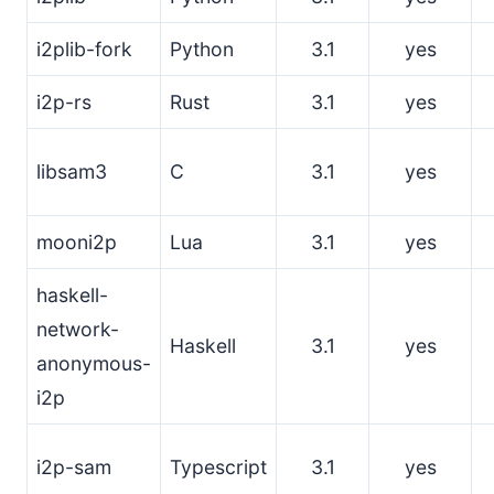
i2plib-fork
Python
3.1
yes
i2p-rs
Rust
3.1
yes
libsam3
C
3.1
yes
mooni2p
Lua
3.1
yes
haskell-
network-
Haskell
3.1
yes
anonymous-
i2p
i2p-sam
Typescript
3.1
yes