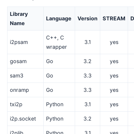
Library
Language
Version
STREAM
Name
C++, C
i2psam
3.1
yes
wrapper
gosam
Go
3.2
yes
sam3
Go
3.3
yes
onramp
Go
3.3
yes
txi2p
Python
3.1
yes
i2p.socket
Python
3.2
yes
i2plib
Python
3.1
yes