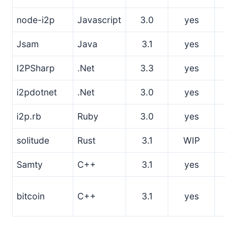
node-i2p
Javascript
3.0
yes
Jsam
Java
3.1
yes
I2PSharp
.Net
3.3
yes
i2pdotnet
.Net
3.0
yes
i2p.rb
Ruby
3.0
yes
solitude
Rust
3.1
WIP
Samty
C++
3.1
yes
bitcoin
C++
3.1
yes