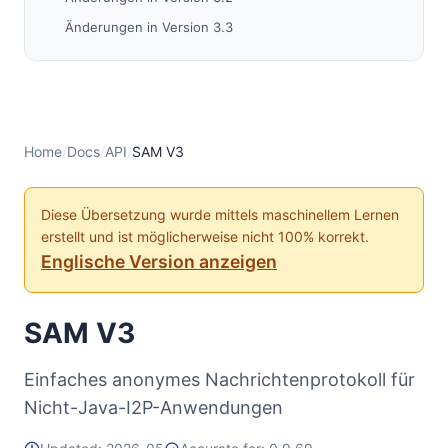
Änderungen in Version 3.3
Version-3-Protokoll
Übersicht über die Spezifikation von Simple
Anonymous Messaging (SAM) Version 3.3
Codierung und Maskierung
Home
/
Docs
/
API
/
SAM V3
Leere Werte
Groß- und Kleinschreibung
Diese Übersetzung wurde mittels maschinellem Lernen
SAM-Verbindungs-Handshake
erstellt und ist möglicherweise nicht 100% korrekt.
I2CP-Ports und -Protokoll
Englische Version anzeigen
SAM-Sitzungen
SAM Virtuelle Streams
SAM V3
SAM Virtual Streams: VERBINDEN
SAM Virtuelle Streams: AKZEPTIEREN
Einfaches anonymes Nachrichtenprotokoll für
Nicht-Java-I2P-Anwendungen
SAM Virtual Streams: WEITERLEITEN
SAM-Datagramme