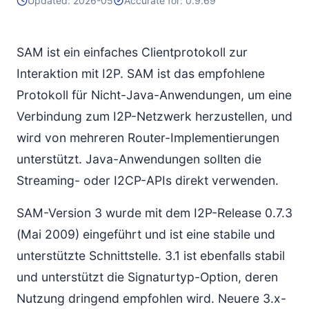
Updated: 2026-05
Accurate for: 0.9.69
SAM PRIMARY-Sitzungen (V3.3 und höher)
SAM-Dienstbefehle
SAM ist ein einfaches Clientprotokoll zur
RESULT-Werte
Interaktion mit I2P. SAM ist das empfohlene
Tunnel-, I2CP- und Streaming-Optionen
Protokoll für Nicht-Java-Anwendungen, um eine
BASE64-Anmerkungen
Verbindung zum I2P-Netzwerk herzustellen, und
Standard-SAM-Einrichtung
wird von mehreren Router-Implementierungen
unterstützt. Java-Anwendungen sollten die
Streaming- oder I2CP-APIs direkt verwenden.
SAM-Version 3 wurde mit dem I2P-Release 0.7.3
(Mai 2009) eingeführt und ist eine stabile und
unterstützte Schnittstelle. 3.1 ist ebenfalls stabil
und unterstützt die Signaturtyp-Option, deren
Nutzung dringend empfohlen wird. Neuere 3.x-