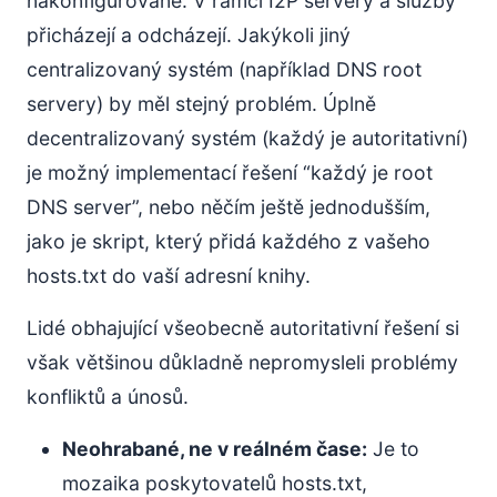
nakonfigurované. V rámci I2P servery a služby
přicházejí a odcházejí. Jakýkoli jiný
centralizovaný systém (například DNS root
servery) by měl stejný problém. Úplně
decentralizovaný systém (každý je autoritativní)
je možný implementací řešení “každý je root
DNS server”, nebo něčím ještě jednodušším,
jako je skript, který přidá každého z vašeho
hosts.txt do vaší adresní knihy.
Lidé obhajující všeobecně autoritativní řešení si
však většinou důkladně nepromysleli problémy
konfliktů a únosů.
Neohrabané, ne v reálném čase:
Je to
mozaika poskytovatelů hosts.txt,