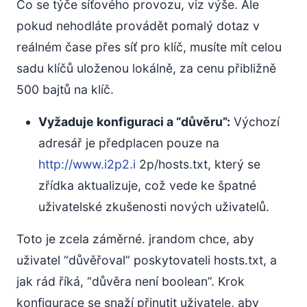
Co se týče síťového provozu, viz výše. Ale
pokud nehodláte provádět pomalý dotaz v
reálném čase přes síť pro klíč, musíte mít celou
sadu klíčů uloženou lokálně, za cenu přibližně
500 bajtů na klíč.
Vyžaduje konfiguraci a “důvěru”:
Výchozí
adresář je předplacen pouze na
http://www.i2p2.i
2p/hosts.txt, který se
zřídka aktualizuje, což vede ke špatné
uživatelské zkušenosti nových uživatelů.
Toto je zcela záměrné. jrandom chce, aby
uživatel “důvěřoval” poskytovateli hosts.txt, a
jak rád říká, “důvěra není boolean”. Krok
konfigurace se snaží přinutit uživatele, aby