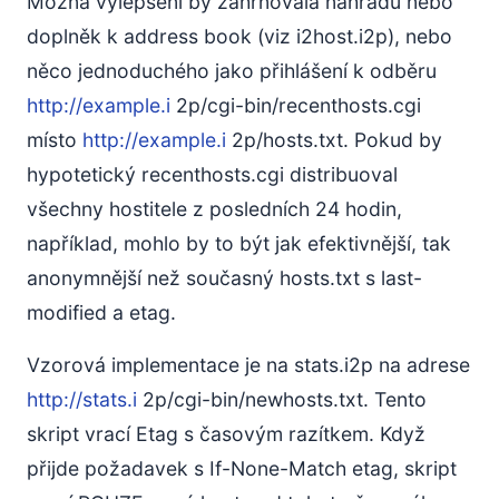
Možná vylepšení by zahrnovala náhradu nebo
doplněk k address book (viz i2host.i2p), nebo
něco jednoduchého jako přihlášení k odběru
http://example.i
2p/cgi-bin/recenthosts.cgi
místo
http://example.i
2p/hosts.txt. Pokud by
hypotetický recenthosts.cgi distribuoval
všechny hostitele z posledních 24 hodin,
například, mohlo by to být jak efektivnější, tak
anonymnější než současný hosts.txt s last-
modified a etag.
Vzorová implementace je na stats.i2p na adrese
http://stats.i
2p/cgi-bin/newhosts.txt. Tento
skript vrací Etag s časovým razítkem. Když
přijde požadavek s If-None-Match etag, skript