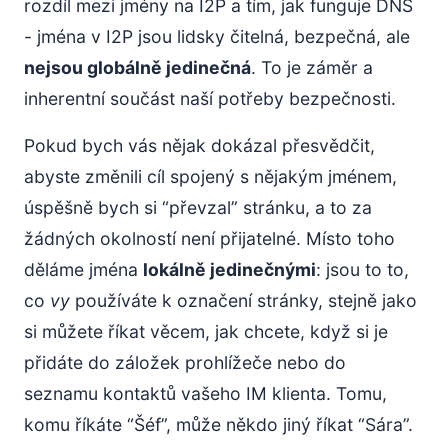
rozdíl mezi jmény na I2P a tím, jak funguje DNS
- jména v I2P jsou lidsky čitelná, bezpečná, ale
nejsou globálně jedinečná
. To je záměr a
inherentní součást naší potřeby bezpečnosti.
Pokud bych vás nějak dokázal přesvědčit,
abyste změnili cíl spojený s nějakým jménem,
úspěšně bych si “převzal” stránku, a to za
žádných okolností není přijatelné. Místo toho
děláme jména
lokálně jedinečnými
: jsou to to,
co
vy
používáte k označení stránky, stejně jako
si můžete říkat věcem, jak chcete, když si je
přidáte do záložek prohlížeče nebo do
seznamu kontaktů vašeho IM klienta. Tomu,
komu říkáte “Šéf”, může někdo jiný říkat “Sára”.