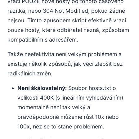
vrací POUZE nové hosty od tohoto časového
razítka, nebo 304 Not Modified, pokud žádné
nejsou. Tímto způsobem skript efektivně vrací
pouze hosty, které odběratel nezná, způsobem
kompatibilním s adresářem.
Takže neefektivita není velkým problémem a
existuje několik způsobů, jak věci zlepšit bez
radikálních změn.
Není škálovatelný:
Soubor hosts.txt o
velikosti 400K (s lineárním vyhledáváním)
momentálně není tak velký a
pravděpodobně můžeme růst 10x nebo
100x, než se to stane problémem.