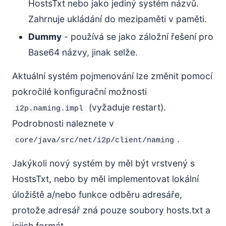
HostsTxt nebo jako jediný systém názvů.
Zahrnuje ukládání do mezipaměti v paměti.
Dummy
- používá se jako záložní řešení pro
Base64 názvy, jinak selže.
Aktuální systém pojmenování lze změnit pomocí
pokročilé konfigurační možnosti
(vyžaduje restart).
i2p.naming.impl
Podrobnosti naleznete v
.
core/java/src/net/i2p/client/naming
Jakýkoli nový systém by měl být vrstvený s
HostsTxt, nebo by měl implementovat lokální
úložiště a/nebo funkce odběru adresáře,
protože adresář zná pouze soubory hosts.txt a
jejich formát.