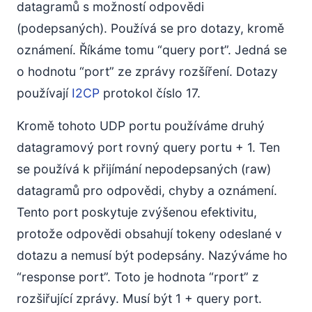
datagramů s možností odpovědi
(podepsaných). Používá se pro dotazy, kromě
oznámení. Říkáme tomu “query port”. Jedná se
o hodnotu “port” ze zprávy rozšíření. Dotazy
používají
I2CP
protokol číslo 17.
Kromě tohoto UDP portu používáme druhý
datagramový port rovný query portu + 1. Ten
se používá k přijímání nepodepsaných (raw)
datagramů pro odpovědi, chyby a oznámení.
Tento port poskytuje zvýšenou efektivitu,
protože odpovědi obsahují tokeny odeslané v
dotazu a nemusí být podepsány. Nazýváme ho
“response port”. Toto je hodnota “rport” z
rozšiřující zprávy. Musí být 1 + query port.