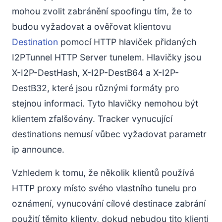
mohou zvolit zabránění spoofingu tím, že to
budou vyžadovat a ověřovat klientovu
Destination
pomocí HTTP hlaviček přidaných
I2PTunnel HTTP Server tunelem. Hlavičky jsou
X-I2P-DestHash, X-I2P-DestB64 a X-I2P-
DestB32, které jsou různými formáty pro
stejnou informaci. Tyto hlavičky nemohou být
klientem zfalšovány. Tracker vynucující
destinations nemusí vůbec vyžadovat parametr
ip announce.
Vzhledem k tomu, že několik klientů používá
HTTP proxy místo svého vlastního tunelu pro
oznámení, vynucování cílové destinace zabrání
použití těmito klienty, dokud nebudou tito klienti