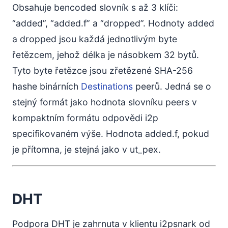
Obsahuje bencoded slovník s až 3 klíči:
“added”, “added.f” a “dropped”. Hodnoty added
a dropped jsou každá jednotlivým byte
řetězcem, jehož délka je násobkem 32 bytů.
Tyto byte řetězce jsou zřetězené SHA-256
hashe binárních
Destinations
peerů. Jedná se o
stejný formát jako hodnota slovníku peers v
kompaktním formátu odpovědi i2p
specifikovaném výše. Hodnota added.f, pokud
je přítomna, je stejná jako v ut_pex.
DHT
Podpora DHT je zahrnuta v klientu i2psnark od