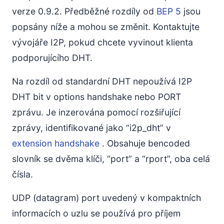
verze 0.9.2. Předběžné rozdíly od
BEP 5
jsou
popsány níže a mohou se změnit. Kontaktujte
vývojáře I2P, pokud chcete vyvinout klienta
podporujícího DHT.
Na rozdíl od standardní DHT nepoužívá I2P
DHT bit v options handshake nebo PORT
zprávu. Je inzerována pomocí rozšiřující
zprávy, identifikované jako “i2p_dht” v
extension handshake
. Obsahuje bencoded
slovník se dvěma klíči, “port” a “rport”, oba celá
čísla.
UDP (datagram) port uvedený v kompaktních
informacích o uzlu se používá pro příjem