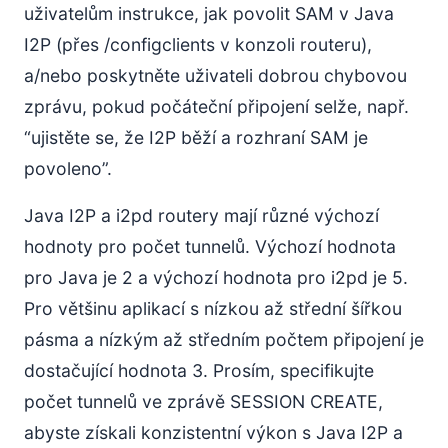
uživatelům instrukce, jak povolit SAM v Java
I2P (přes /configclients v konzoli routeru),
a/nebo poskytněte uživateli dobrou chybovou
zprávu, pokud počáteční připojení selže, např.
“ujistěte se, že I2P běží a rozhraní SAM je
povoleno”.
Java I2P a i2pd routery mají různé výchozí
hodnoty pro počet tunnelů. Výchozí hodnota
pro Java je 2 a výchozí hodnota pro i2pd je 5.
Pro většinu aplikací s nízkou až střední šířkou
pásma a nízkým až středním počtem připojení je
dostačující hodnota 3. Prosím, specifikujte
počet tunnelů ve zprávě SESSION CREATE,
abyste získali konzistentní výkon s Java I2P a