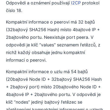
Odpovědi a oznámení používají
I2CP
protokol
číslo 18.
Kompaktní informace o peerovi má 32 bajtů
(32bajtový SHA256 Hash) místo 4bajtové IP +
2bajtového portu. Neexistuje port peera. V
odpovědi je klíč “values” seznamem řetězců, z
nichž každý obsahuje jednu kompaktní
informaci o peerovi.
Kompaktní informace o uzlu má 54 bajtů
(20bajtové Node ID + 32bajtový SHA256 Hash
+ 2bajtový port) místo 20bajtového Node ID +
4bajtové IP + 2bajtového portu. V odpovědi je
klíč “nodes” jediný bajtový řetězec se
zřetězenými kompaktními informacemi o uzlech.