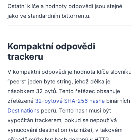
Ostatní klíče a hodnoty odpovědi jsou stejné
jako ve standardním bittorrentu.
Kompaktní odpovědi
trackeru
V kompaktní odpovědi je hodnota klíče slovníku
“peers” jeden byte string, jehož délka je
násobkem 32 bytů. Tento řetězec obsahuje
zřetězené
32-bytové SHA-256 hashe
binárních
Destinations
peerů. Tento hash musí být
vypočítán trackerem, pokud se nepoužívá
vynucování destination (viz níže), v takovém
případě může být hash dodaný v HTTP