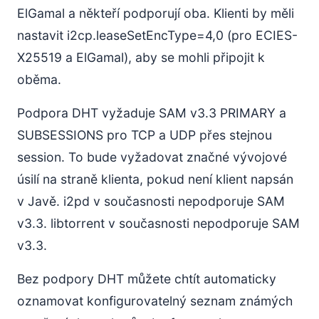
ElGamal a někteří podporují oba. Klienti by měli
nastavit i2cp.leaseSetEncType=4,0 (pro ECIES-
X25519 a ElGamal), aby se mohli připojit k
oběma.
Podpora DHT vyžaduje SAM v3.3 PRIMARY a
SUBSESSIONS pro TCP a UDP přes stejnou
session. To bude vyžadovat značné vývojové
úsilí na straně klienta, pokud není klient napsán
v Javě. i2pd v současnosti nepodporuje SAM
v3.3. libtorrent v současnosti nepodporuje SAM
v3.3.
Bez podpory DHT můžete chtít automaticky
oznamovat konfigurovatelný seznam známých