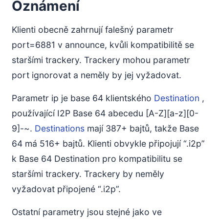
Oznámení
Klienti obecně zahrnují falešný parametr
port=6881 v announce, kvůli kompatibilitě se
staršími trackery. Trackery mohou parametr
port ignorovat a neměly by jej vyžadovat.
Parametr ip je base 64 klientského
Destination
,
používající I2P Base 64 abecedu [A-Z][a-z][0-
9]-~.
Destinations
mají 387+ bajtů, takže Base
64 má 516+ bajtů. Klienti obvykle připojují “.i2p”
k Base 64 Destination pro kompatibilitu se
staršími trackery. Trackery by neměly
vyžadovat připojené “.i2p”.
Ostatní parametry jsou stejné jako ve