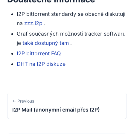
I2P bittorrent standardy se obecně diskutují
na
zzz.i2p
.
Graf současných možností tracker softwaru
je
také dostupný tam
.
I2P bittorrent FAQ
DHT na I2P diskuze
← Previous
I2P Mail (anonymní email přes I2P)