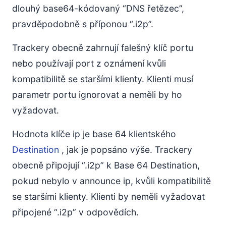
dlouhý base64-kódovaný “DNS řetězec”,
pravděpodobně s příponou “.i2p”.
Trackery obecně zahrnují falešný klíč portu
nebo používají port z oznámení kvůli
kompatibilitě se staršími klienty. Klienti musí
parametr portu ignorovat a neměli by ho
vyžadovat.
Hodnota klíče ip je base 64 klientského
Destination
, jak je popsáno výše. Trackery
obecně připojují “.i2p” k Base 64 Destination,
pokud nebylo v announce ip, kvůli kompatibilitě
se staršími klienty. Klienti by neměli vyžadovat
připojené “.i2p” v odpovědích.