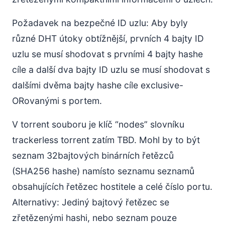
Požadavek na bezpečné ID uzlu: Aby byly
různé DHT útoky obtížnější, prvních 4 bajty ID
uzlu se musí shodovat s prvními 4 bajty hashe
cíle a další dva bajty ID uzlu se musí shodovat s
dalšími dvěma bajty hashe cíle exclusive-
ORovanými s portem.
V torrent souboru je klíč “nodes” slovníku
trackerless torrent zatím TBD. Mohl by to být
seznam 32bajtových binárních řetězců
(SHA256 hashe) namísto seznamu seznamů
obsahujících řetězec hostitele a celé číslo portu.
Alternativy: Jediný bajtový řetězec se
zřetězenými hashi, nebo seznam pouze