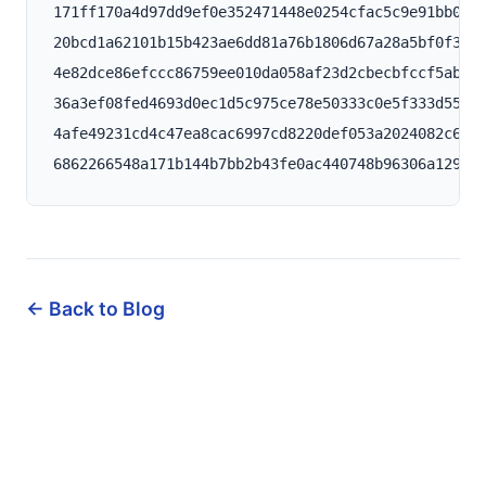
171ff170a4d97dd9ef0e352471448e0254cfac5c9e91bb0737
20bcd1a62101b15b423ae6dd81a76b1806d67a28a5bf0f3418
4e82dce86efccc86759ee010da058af23d2cbecbfccf5ab355
36a3ef08fed4693d0ec1d5c975ce78e50333c0e5f333d5502f
4afe49231cd4c47ea8cac6997cd8220def053a2024082c6772
← Back to Blog