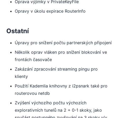
Oprava výjimky v PrivateKeyFile
Opravy v úkolu expirace RouterInfo
Ostatní
Úpravy pro snížení počtu partnerských připojení
Několik oprav vláken pro snížení blokování ve
frontách časovače
Zakázání zpracování streaming pingu pro
klienty
Použití Kademlia knihovny z i2psnark také pro
routerovou netdb
Zvýšení výchozího počtu výchozích
explorativních tunelů na 2 + 0-1 skoky, jako
součást postupného zvyšování na 3 skoky v/v