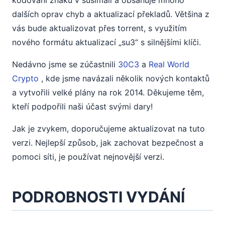
kódování znaků v susimail a obsahuje mnoho
dalších oprav chyb a aktualizací překladů. Většina z
vás bude aktualizovat přes torrent, s využitím
nového formátu aktualizací „su3“ s silnějšími klíči.
Nedávno jsme se zúčastnili
30C3
a
Real World
Crypto
, kde jsme navázali několik nových kontaktů
a vytvořili velké plány na rok 2014. Děkujeme těm,
kteří podpořili naši účast svými dary!
Jak je zvykem, doporučujeme aktualizovat na tuto
verzi. Nejlepší způsob, jak zachovat bezpečnost a
pomoci síti, je používat nejnovější verzi.
PODROBNOSTI VYDÁNÍ