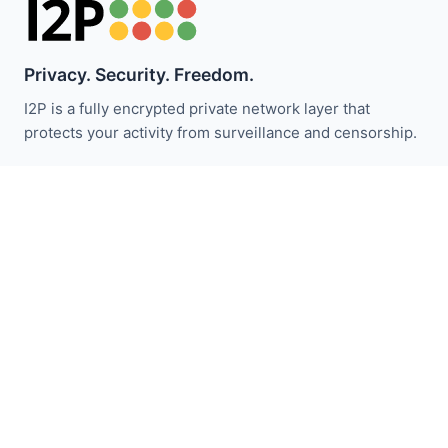
Privacy. Security. Freedom.
I2P is a fully encrypted private network layer that
protects your activity from surveillance and censorship.
Zůstaňte informováni o novinkách I2P:
Odebírat
Rychlé odkazy
Darovat
Úvod do I2P
Komunita