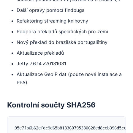
Další opravy pomocí findbugs
Refaktoring streaming knihovny
Podpora překladů specifických pro zemi
Nový překlad do brazilské portugalštiny
Aktualizace překladů
Jetty 7.6.14.v20131031
Aktualizace GeoIP dat (pouze nové instalace a
PPA)
Kontrolní součty SHA256
95e7fb6b62efdc9d65b818360795380628ed8ceb396d5ccf5f