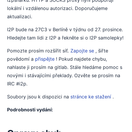
i2psnarku. HTTP a SOCKS proxy nyní podporují
lokální i vzdálenou autorizaci. Doporučujeme
aktualizaci.
I2P bude na 27C3 v Berlíně v týdnu od 27. prosince.
Hledejte tam lidi z I2P a řekněte si o I2P samolepky!
Pomozte prosím rozšířit síť.
Zapojte se
, šiřte
povědomí a
přispějte
! Pokud najdete chybu,
nahlaste ji prosím na gitlab. Stále hledáme pomoc s
novými i stávajícími překlady. Ozvěte se prosím na
IRC #i2p.
Soubory jsou k dispozici na
stránce ke stažení
.
Podrobnosti vydání: