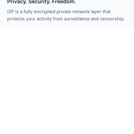
Privacy. Security. Freedom.
I2P is a fully encrypted private network layer that
protects your activity from surveillance and censorship.
Zůstaňte informováni o novinkách I2P:
Odebírat
Rychlé odkazy
Darovat
Úvod do I2P
Komunita
Zapojte se
Blog