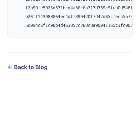
    f2b90fe5926d371bcd4a36c6a317d739c9fcb0d548f24b
    b26ff143088864ec4dff399420f7d42d65cfec55a79915
← Back to Blog