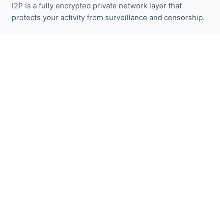
I2P is a fully encrypted private network layer that
protects your activity from surveillance and censorship.
Zůstaňte informováni o novinkách I2P:
Odebírat
Rychlé odkazy
Darovat
Úvod do I2P
Komunita
Zapojte se
Blog