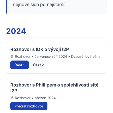
nejnovějších po nejstarší.
2024
Rozhovor s IDK o vývoji I2P
📄 Rozhovor • červenec-září 2024 • Dvousériová série
Část 1
Část 2
Rozhovor s Phillipem o spolehlivosti sítě
I2P
📄 Rozhovor • březen 2024
Přečíst rozhovor