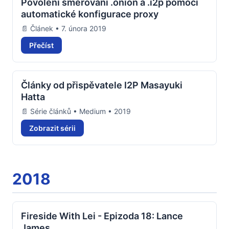
Povolení směrování .onion a .i2p pomocí
automatické konfigurace proxy
📄 Článek • 7. února 2019
Přečíst
Články od přispěvatele I2P Masayuki
Hatta
📄 Série článků • Medium • 2019
Zobrazit sérii
2018
Fireside With Lei - Epizoda 18: Lance
James