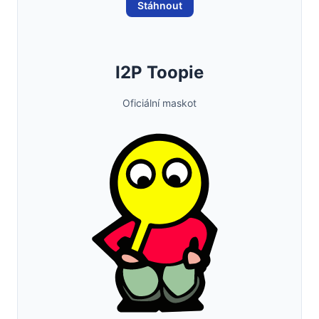
Stáhnout
I2P Toopie
Oficiální maskot