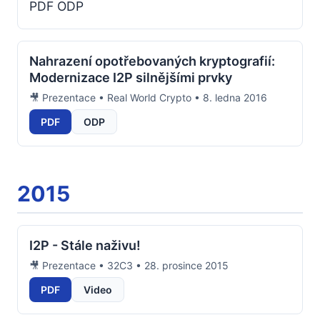
PDF ODP
Nahrazení opotřebovaných kryptografií:
Modernizace I2P silnějšími prvky
🎥 Prezentace • Real World Crypto • 8. ledna 2016
PDF
ODP
2015
I2P - Stále naživu!
🎥 Prezentace • 32C3 • 28. prosince 2015
PDF
Video