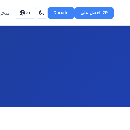
متجر
احصل على I2P
Donate
ar
ط