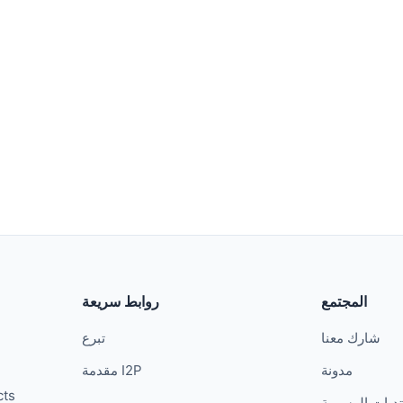
المجتمع
روابط سريعة
شارك معنا
تبرع
مدونة
مقدمة I2P
cts
تديات الرسمية