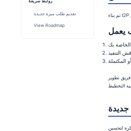
روابط سريعة
تقديم طلب ميزة جديدة
View Roadmap
 يعمل
الخاصة بك
ش التنفيذ
 المكتملة
 اقتراح، فإننا نأخذ جميع
جديدة