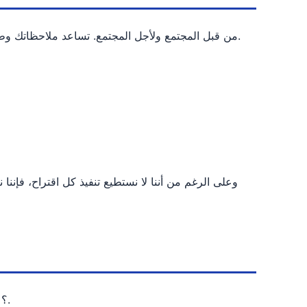
تم بناء I2P من قبل المجتمع ولأجل المجتمع. تساعد ملاحظاتك وطلبات الميزات على توجيه أولويات تطويرنا وتشكيل مستقبل المشروع.
هل لديك فكرة لتحسين I2P؟ شارك طلب ميزتك وصوت على الاقتراحات الموجودة.