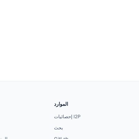
الموارد
إحصائيات I2P
بحث
GitLab
المن