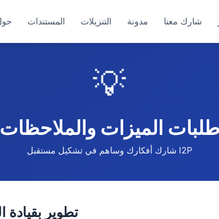
شارك معنا
مدونة
التنزيلات
المستندات
حول
💡
لبات الميزات والملاحظات
شارك أفكارك وساهم في تشكيل مستقبل I2P
تطوير بقيادة ا