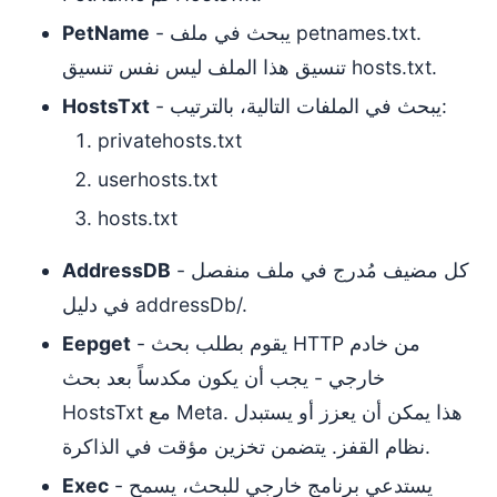
- يبحث في ملف petnames.txt.
PetName
تنسيق هذا الملف ليس نفس تنسيق hosts.txt.
- يبحث في الملفات التالية، بالترتيب:
HostsTxt
privatehosts.txt
userhosts.txt
hosts.txt
- كل مضيف مُدرج في ملف منفصل
AddressDB
في دليل addressDb/.
- يقوم بطلب بحث HTTP من خادم
Eepget
خارجي - يجب أن يكون مكدساً بعد بحث
HostsTxt مع Meta. هذا يمكن أن يعزز أو يستبدل
نظام القفز. يتضمن تخزين مؤقت في الذاكرة.
- يستدعي برنامج خارجي للبحث، يسمح
Exec