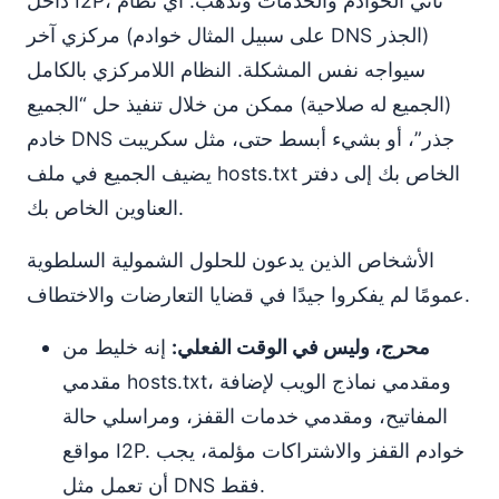
داخل I2P، تأتي الخوادم والخدمات وتذهب. أي نظام
مركزي آخر (على سبيل المثال خوادم DNS الجذر)
سيواجه نفس المشكلة. النظام اللامركزي بالكامل
(الجميع له صلاحية) ممكن من خلال تنفيذ حل “الجميع
خادم DNS جذر”، أو بشيء أبسط حتى، مثل سكريبت
يضيف الجميع في ملف hosts.txt الخاص بك إلى دفتر
العناوين الخاص بك.
الأشخاص الذين يدعون للحلول الشمولية السلطوية
عمومًا لم يفكروا جيدًا في قضايا التعارضات والاختطاف.
محرج، وليس في الوقت الفعلي:
إنه خليط من
مقدمي hosts.txt، ومقدمي نماذج الويب لإضافة
المفاتيح، ومقدمي خدمات القفز، ومراسلي حالة
مواقع I2P. خوادم القفز والاشتراكات مؤلمة، يجب
أن تعمل مثل DNS فقط.