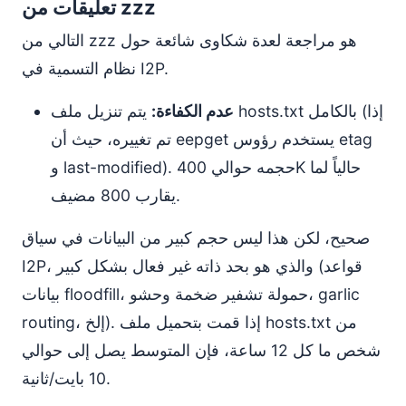
تعليقات من zzz
التالي من zzz هو مراجعة لعدة شكاوى شائعة حول
نظام التسمية في I2P.
عدم الكفاءة:
يتم تنزيل ملف hosts.txt بالكامل (إذا
تم تغييره، حيث أن eepget يستخدم رؤوس etag
و last-modified). حجمه حوالي 400K حالياً لما
يقارب 800 مضيف.
صحيح، لكن هذا ليس حجم كبير من البيانات في سياق
I2P، والذي هو بحد ذاته غير فعال بشكل كبير (قواعد
بيانات floodfill، حمولة تشفير ضخمة وحشو، garlic
routing، إلخ). إذا قمت بتحميل ملف hosts.txt من
شخص ما كل 12 ساعة، فإن المتوسط يصل إلى حوالي
10 بايت/ثانية.