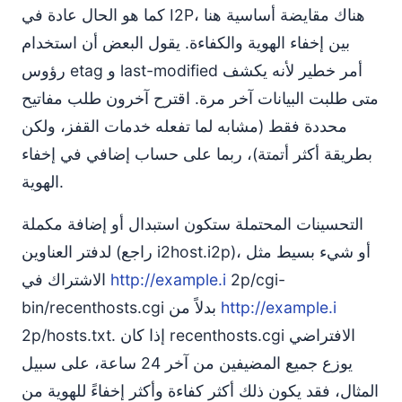
كما هو الحال عادة في I2P، هناك مقايضة أساسية هنا
بين إخفاء الهوية والكفاءة. يقول البعض أن استخدام
رؤوس etag و last-modified أمر خطير لأنه يكشف
متى طلبت البيانات آخر مرة. اقترح آخرون طلب مفاتيح
محددة فقط (مشابه لما تفعله خدمات القفز، ولكن
بطريقة أكثر أتمتة)، ربما على حساب إضافي في إخفاء
الهوية.
التحسينات المحتملة ستكون استبدال أو إضافة مكملة
لدفتر العناوين (راجع i2host.i2p)، أو شيء بسيط مثل
2p/cgi-
http://example.i
الاشتراك في
http://example.i
bin/recenthosts.cgi بدلاً من
2p/hosts.txt. إذا كان recenthosts.cgi الافتراضي
يوزع جميع المضيفين من آخر 24 ساعة، على سبيل
المثال، فقد يكون ذلك أكثر كفاءة وأكثر إخفاءً للهوية من