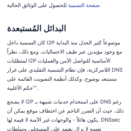
للحصول على الوثائق الحالية.
صفحة التسمية
البدائل المُستبعدة
كان التسمية داخل I2P موضوعاً كثير الجدل منذ البداية
مع وجود مؤيدين عبر طيف الاحتماليات. ومع ذلك، نظراً
لمتطلبات I2P الأساسية للتواصل الآمن والعمليات
اللامركزية، فإن نظام التسمية التقليدي على غرار DNS
مستبعد بوضوح، وكذلك أنظمة التصويت القائمة على
“حكم الأغلبية”.
لا يشجع I2P على استخدام خدمات شبيهة بـ DNS رغم
ذلك، حيث أن الضرر الناجم عن اختطاف موقع يمكن أن
يكون هائلاً - والوجهات غير الآمنة لا قيمة لها. DNSsec
نفسه لا يزال يعتمد على المسجلين وسلطات