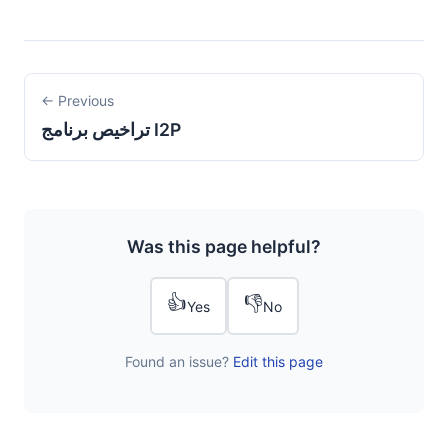
← Previous
تراخيص برنامج I2P
Was this page helpful?
👍
👎
Yes
No
Found an issue?
Edit this page