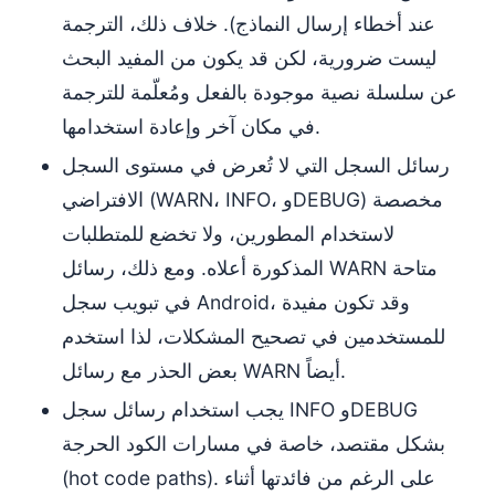
عند أخطاء إرسال النماذج). خلاف ذلك، الترجمة
ليست ضرورية، لكن قد يكون من المفيد البحث
عن سلسلة نصية موجودة بالفعل ومُعلّمة للترجمة
في مكان آخر وإعادة استخدامها.
رسائل السجل التي لا تُعرض في مستوى السجل
الافتراضي (WARN، INFO، وDEBUG) مخصصة
لاستخدام المطورين، ولا تخضع للمتطلبات
المذكورة أعلاه. ومع ذلك، رسائل WARN متاحة
في تبويب سجل Android، وقد تكون مفيدة
للمستخدمين في تصحيح المشكلات، لذا استخدم
بعض الحذر مع رسائل WARN أيضاً.
يجب استخدام رسائل سجل INFO وDEBUG
بشكل مقتصد، خاصة في مسارات الكود الحرجة
(hot code paths). على الرغم من فائدتها أثناء