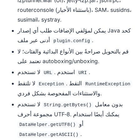
i2ptunnel.war (UI)، jetty‑i2p.jar، jsonrpc،
routerconsole (باستثناء الأخبار)، SAM، susidns،
susimail، systray.
يمكن لمؤلفي الإضافات طلب أي إصدار Java كحد
.
أدنى عبر ملف
plugin.config
قم بالتحويل صراحةً بين الأنواع البدائية والفئات؛ لا
تعتمد على autoboxing/unboxing.
.
. استخدم
لا تستخدم
URL
URI
. التقط
لا تلتقط
Exception
RuntimeException
والاستثناءات المفحوصة بشكل فردي.
بدون معامل
لا تستخدم
String.getBytes()
مجموعة أحرف UTF‑8. يمكنك أيضًا استخدام
أو
DataHelper.getUTF8()
.
DataHelper.getASCII()