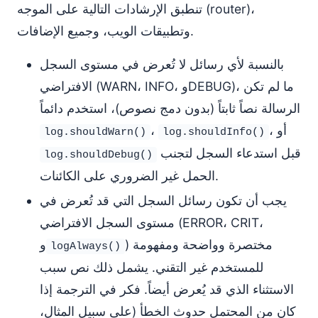
تنطبق الإرشادات التالية على الموجه (router)،
وتطبيقات الويب، وجميع الإضافات.
بالنسبة لأي رسائل لا تُعرض في مستوى السجل
الافتراضي (WARN، INFO، وDEBUG)، ما لم تكن
الرسالة نصاً ثابتاً (بدون دمج نصوص)، استخدم دائماً
، أو
،
log.shouldWarn()
log.shouldInfo()
قبل استدعاء السجل لتجنب
log.shouldDebug()
الحمل غير الضروري على الكائنات.
يجب أن تكون رسائل السجل التي قد تُعرض في
مستوى السجل الافتراضي (ERROR، CRIT،
) مختصرة وواضحة ومفهومة
و
logAlways()
للمستخدم غير التقني. يشمل ذلك نص سبب
الاستثناء الذي قد يُعرض أيضاً. فكر في الترجمة إذا
كان من المحتمل حدوث الخطأ (على سبيل المثال،