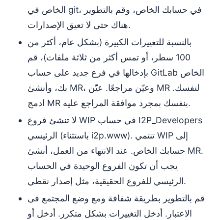
الخاص في git، في حسابك الخاص، وقم بالتطوير
هناك حتى لا تعيق الإصدارات.
بالنسبة للتغييرات الكبيرة (بشكل عام، أكثر من
100 سطر، أو تمس أكثر من ثلاثة ملفات)، قم
بإدخالها في فرع جديد على حساب GitLab الخاص
بك، وأنشئ MR، وعيّن مراجعًا. عيّن MR لنفسك.
ادمج MR بنفسك بمجرد موافقة المراجع عليه.
لا تنشئ فروع WIP في حساب I2P_Developers
الرئيسي (باستثناء i2p.www). تنتمي WIP إلى
حسابك الخاص. عند الانتهاء من العمل، أنشئ MR.
يجب أن تكون الفروع الوحيدة في الحساب
الرئيسي للفروع الحقيقية، مثل إصدار نقطي.
قم بالتطوير بطريقة شفافة ومع وضع المجتمع في
الاعتبار. أدخل التغييرات بشكل متكرر. أدخل أو