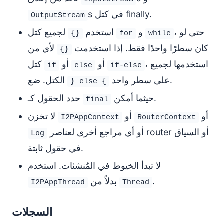
s في كتل finally.
OutputStream
، حتى لو
و
لجميع كتل
استخدم
{}
for
while
كان سطرًا واحدًا فقط. إذا استخدمت
لأي من
{}
، استخدمها لجميع
أو
أو
كتل
if
else
if-else
على سطر واحد.
الكتل. ضع
} else {
حيثما أمكن.
حدد الحقول كـ
final
أو
أو
لا تخزن
I2PAppContext
RouterContext
أو أي مراجع أخرى لعناصر router أو السياق
Log
في حقول ثابتة.
لا تبدأ الخيوط في المُنشئات. استخدم
.
بدلاً من
I2PAppThread
Thread
السجلات