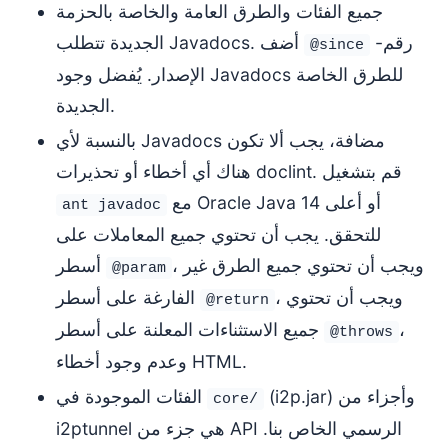
جميع الفئات والطرق العامة والخاصة بالحزمة
رقم-
الجديدة تتطلب Javadocs. أضف
@since
الإصدار. يُفضل وجود Javadocs للطرق الخاصة
الجديدة.
بالنسبة لأي Javadocs مضافة، يجب ألا تكون
هناك أي أخطاء أو تحذيرات doclint. قم بتشغيل
مع Oracle Java 14 أو أعلى
ant javadoc
للتحقق. يجب أن تحتوي جميع المعاملات على
، ويجب أن تحتوي جميع الطرق غير
أسطر
@param
، ويجب أن تحتوي
الفارغة على أسطر
@return
،
جميع الاستثناءات المعلنة على أسطر
@throws
وعدم وجود أخطاء HTML.
(i2p.jar) وأجزاء من
الفئات الموجودة في
core/
i2ptunnel هي جزء من API الرسمي الخاص بنا.