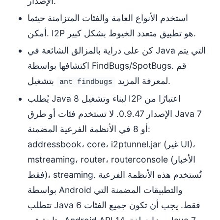
الإصدار.
استخدم الأنواع العامة والفئات المتزامنة حيثما
أمكن. I2P هو تطبيق متعدد الخيوط بشكل كبير.
كن على دراية بالمزالق الشائعة في Java التي يتم
اكتشافها بواسطة FindBugs/SpotBugs. قم
لمعرفة المزيد.
بتشغيل
ant findbugs
يُطلب Java 8 لبناء وتشغيل I2P اعتبارًا من
الإصدار 0.9.47. لا تستخدم فئات أو طرق Java 7
أو 8 في الأنظمة الفرعية المضمنة:
addressbook، core، i2ptunnel.jar (غير UI)،
mstreaming، router، routerconsole (الأخبار
فقط)، streaming. تُستخدم هذه الأنظمة الفرعية
بواسطة Android والتطبيقات المضمنة التي
تتطلب Java 6 فقط. يجب أن تكون جميع الفئات